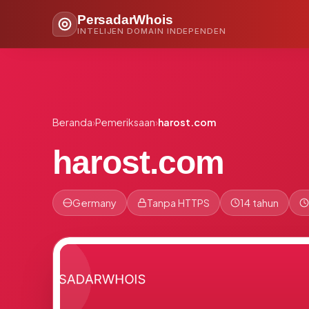
PersadarWhois
INTELIJEN DOMAIN INDEPENDEN
Beranda
›
Pemeriksaan
›
harost.com
harost.com
Germany
Tanpa HTTPS
14 tahun