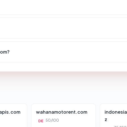
com?
apis.com
wahanamotorent.com
indonesia
z
50/100
DE