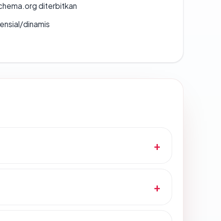
chema.org diterbitkan
densial/dinamis