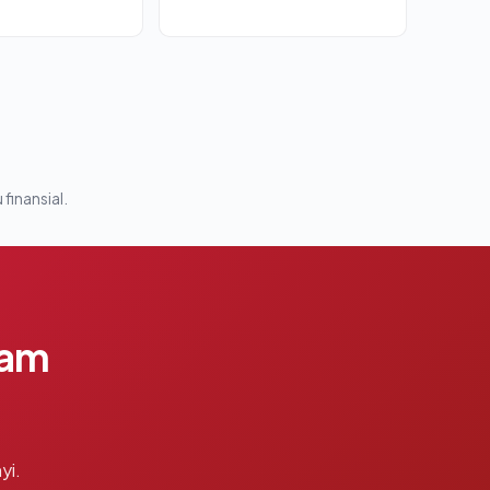
 finansial.
lam
yi.