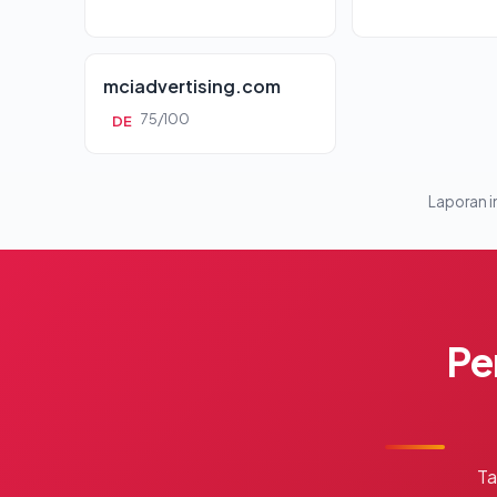
mciadvertising.com
75/100
DE
Laporan in
Pe
Ta