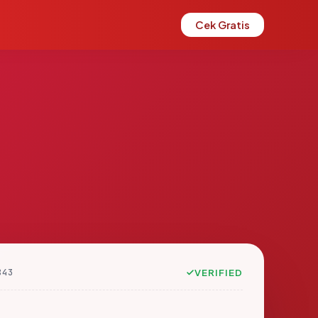
Cek Gratis
843
VERIFIED