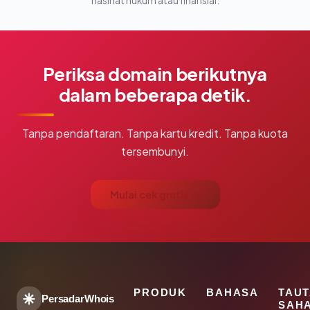
nasihat hukum atau finansial.
Periksa domain berikutnya
dalam beberapa detik.
Tanpa pendaftaran. Tanpa kartu kredit. Tanpa kuota
tersembunyi.
Mulai cek gratis →
PRODUK
BAHASA
TAU
PersadarWhois
SAH