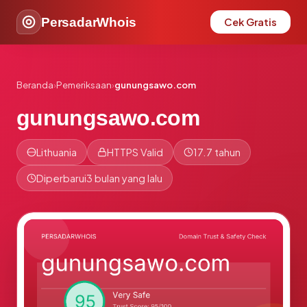
PersadarWhois
Cek Gratis
Beranda
›
Pemeriksaan
›
gunungsawo.com
gunungsawo.com
Lithuania
HTTPS Valid
17.7 tahun
Diperbarui
3 bulan yang lalu