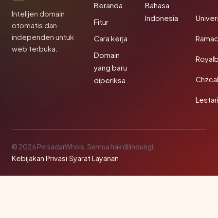
Beranda
Bahasa
Intelijen domain
Indonesia
Unive
Fitur
otomatis dan
independen untuk
Cara kerja
Rama
web terbuka.
Domain
Royal
yang baru
Chzca
diperiksa
Lestar
© 2026 PersadarWhois. Semua hak dilindungi.
Kebijakan Privasi
·
Syarat Layanan