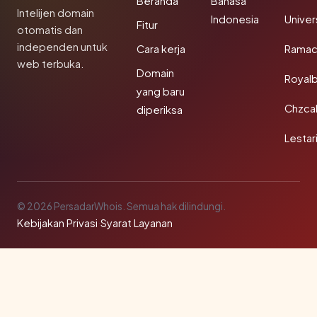
Beranda
Bahasa
Intelijen domain
Indonesia
Unive
Fitur
otomatis dan
independen untuk
Cara kerja
Rama
web terbuka.
Domain
Royal
yang baru
Chzca
diperiksa
Lestar
© 2026 PersadarWhois. Semua hak dilindungi.
Kebijakan Privasi
·
Syarat Layanan