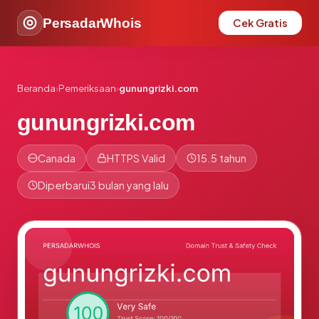
PersadarWhois
Cek Gratis
Beranda
›
Pemeriksaan
›
gunungrizki.com
gunungrizki.com
Canada
HTTPS Valid
15.5 tahun
Diperbarui
3 bulan yang lalu