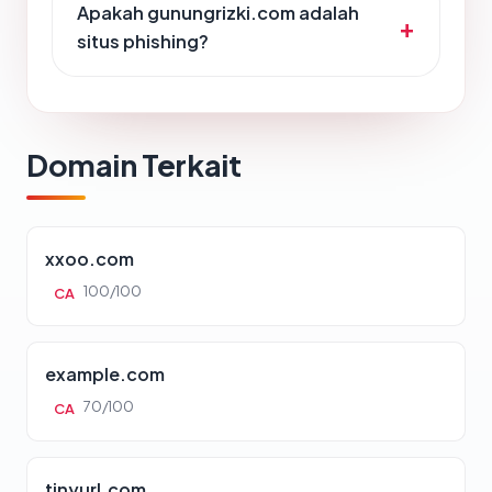
Apakah gunungrizki.com adalah
situs phishing?
Domain Terkait
xxoo.com
100/100
CA
example.com
70/100
CA
tinyurl.com