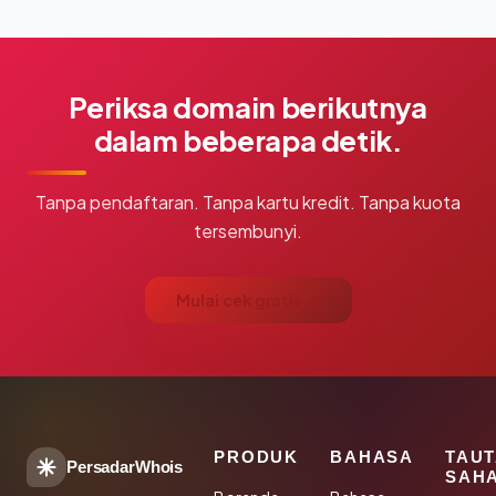
Periksa domain berikutnya
dalam beberapa detik.
Tanpa pendaftaran. Tanpa kartu kredit. Tanpa kuota
tersembunyi.
Mulai cek gratis →
PRODUK
BAHASA
TAU
PersadarWhois
SAH