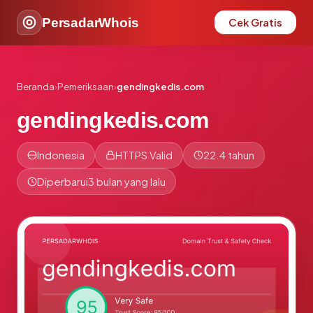
PersadarWhois
Cek Gratis
Beranda
›
Pemeriksaan
›
gendingkedis.com
gendingkedis.com
Indonesia
HTTPS Valid
22.4 tahun
Diperbarui
3 bulan yang lalu