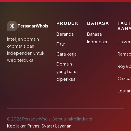
PRODUK
BAHASA
TAU
PersadarWhois
SAH
Beranda
Bahasa
Intelijen domain
Indonesia
Unive
Fitur
otomatis dan
independen untuk
Cara kerja
Rama
web terbuka.
Domain
Royal
yang baru
Chzca
diperiksa
Lestar
© 2026 PersadarWhois. Semua hak dilindungi.
Kebijakan Privasi
·
Syarat Layanan