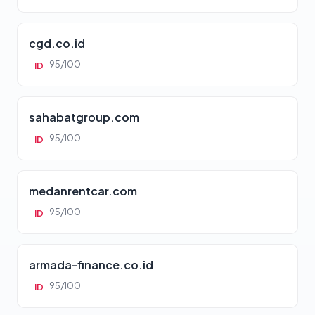
cgd.co.id
95/100
ID
sahabatgroup.com
95/100
ID
medanrentcar.com
95/100
ID
armada-finance.co.id
95/100
ID