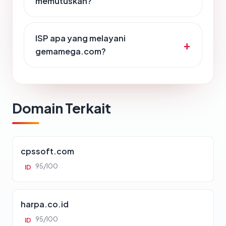
memutuskan?
ISP apa yang melayani
gemamega.com?
Domain Terkait
cpssoft.com
95/100
ID
harpa.co.id
95/100
ID