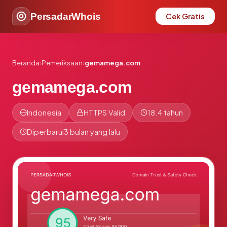
PersadarWhois
Cek Gratis
Beranda
›
Pemeriksaan
›
gemamega.com
gemamega.com
Indonesia
HTTPS Valid
18.4 tahun
Diperbarui
3 bulan yang lalu