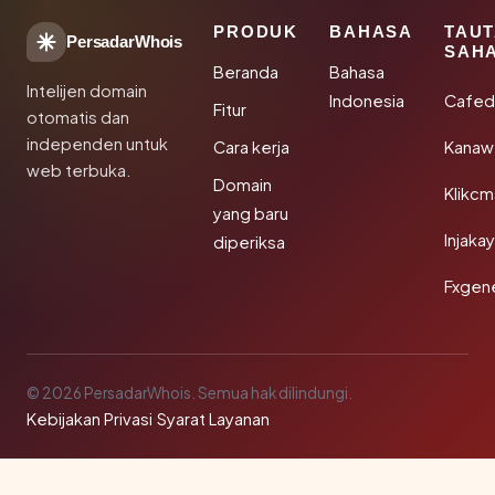
PRODUK
BAHASA
TAU
PersadarWhois
SAH
Beranda
Bahasa
Intelijen domain
Indonesia
Cafed
Fitur
otomatis dan
independen untuk
Cara kerja
Kanaw
web terbuka.
Domain
Klikc
yang baru
Injaka
diperiksa
Fxgen
© 2026 PersadarWhois. Semua hak dilindungi.
Kebijakan Privasi
·
Syarat Layanan