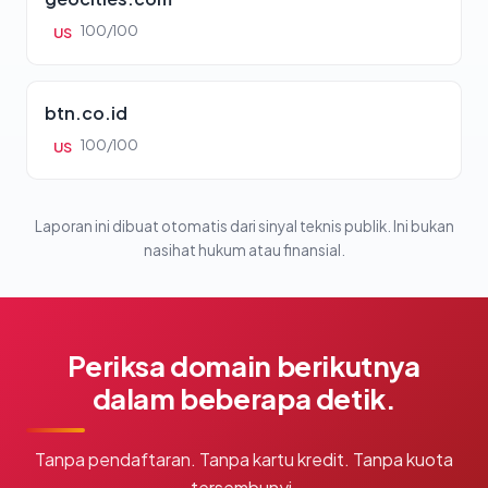
100/100
US
btn.co.id
100/100
US
Laporan ini dibuat otomatis dari sinyal teknis publik. Ini bukan
nasihat hukum atau finansial.
Periksa domain berikutnya
dalam beberapa detik.
Tanpa pendaftaran. Tanpa kartu kredit. Tanpa kuota
tersembunyi.