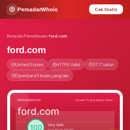
PersadarWhois
Cek Gratis
Beranda
›
Pemeriksaan
›
ford.com
ford.com
United States
HTTPS Valid
37.7 tahun
Diperbarui
3 bulan yang lalu