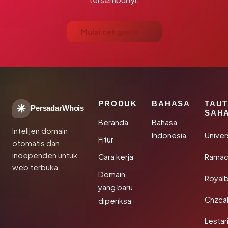
Mulai cek gratis →
PRODUK
BAHASA
TAU
PersadarWhois
SAH
Beranda
Bahasa
Intelijen domain
Indonesia
Unive
Fitur
otomatis dan
independen untuk
Cara kerja
Rama
web terbuka.
Domain
Royal
yang baru
Chzca
diperiksa
Lestar