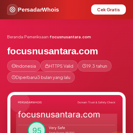
PersadarWhois
Cek Gratis
Beranda
›
Pemeriksaan
›
focusnusantara.com
focusnusantara.com
Indonesia
HTTPS Valid
19.3 tahun
Diperbarui
3 bulan yang lalu