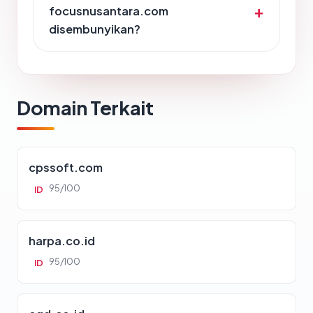
focusnusantara.com
disembunyikan?
Domain Terkait
cpssoft.com
95/100
ID
harpa.co.id
95/100
ID