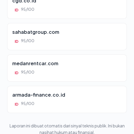
cgd.co.id
95/100
ID
sahabatgroup.com
95/100
ID
medanrentcar.com
95/100
ID
armada-finance.co.id
95/100
ID
Laporan ini dibuat otomatis dari sinyal teknis publik. Ini bukan
nasihat hukum atau finansial.