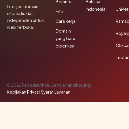
Beranda
Bahasa
Intelijen domain
Indonesia
Unive
Fitur
otomatis dan
independen untuk
Cara kerja
Rama
web terbuka.
Domain
Royal
yang baru
Chzca
diperiksa
Lestar
© 2026 PersadarWhois. Semua hak dilindungi.
Kebijakan Privasi
·
Syarat Layanan