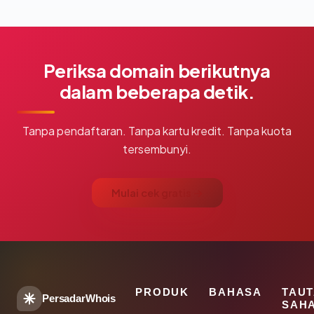
Periksa domain berikutnya
dalam beberapa detik.
Tanpa pendaftaran. Tanpa kartu kredit. Tanpa kuota
tersembunyi.
Mulai cek gratis →
PRODUK
BAHASA
TAU
PersadarWhois
SAH