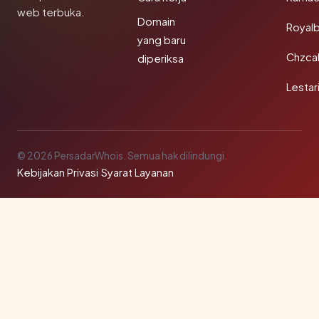
web terbuka.
Domain
Royal
yang baru
Chzca
diperiksa
Lestar
© 2026 PersadarWhois. Semua hak dilindungi.
Kebijakan Privasi
·
Syarat Layanan