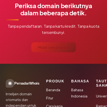
Periksa domain berikutnya
dalam beberapa detik.
Tanpa pendaftaran. Tanpa kartu kredit. Tanpa kuota
tersembunyi.
Mulai cek gratis →
PRODUK
BAHASA
TAU
PersadarWhois
SAH
Beranda
Bahasa
Intelijen domain
Indonesia
Unive
Fitur
otomatis dan
independen untuk
Cara kerja
Rama