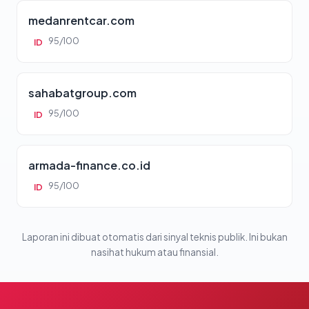
medanrentcar.com
95/100
ID
sahabatgroup.com
95/100
ID
armada-finance.co.id
95/100
ID
Laporan ini dibuat otomatis dari sinyal teknis publik. Ini bukan
nasihat hukum atau finansial.