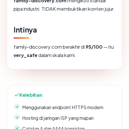
family-discovery.com
mengikuti standar
pipa industri. TIDAK membuktikan konten jujur.
Intinya
family-discovery.com berakhir di
95/100
— itu
very_safe
dalam skala kami.
Kelebihan
Menggunakan endpoint HTTPS modern
Hosting di jaringan ISP yang mapan
Catatan A dan AAAA konsisten