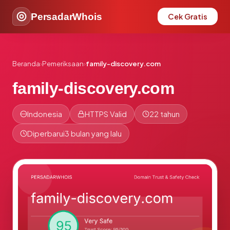
PersadarWhois
Cek Gratis
Beranda
›
Pemeriksaan
›
family-discovery.com
family-discovery.com
Indonesia
HTTPS Valid
22 tahun
Diperbarui
3 bulan yang lalu