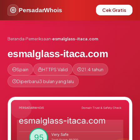
PersadarWhois
Cek Gratis
Beranda
›
Pemeriksaan
›
esmalglass-itaca.com
esmalglass-itaca.com
Spain
HTTPS Valid
21.4 tahun
Diperbarui
3 bulan yang lalu