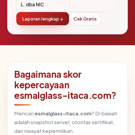
L. dba NIC
Laporan lengkap ↓
Cek Gratis
Bagaimana skor
kepercayaan
esmalglass-itaca.com?
Mencari
esmalglass-itaca.com
? Di bawah
adalah snapshot server, otoritas sertifikat,
dan riwayat kepemilikan.