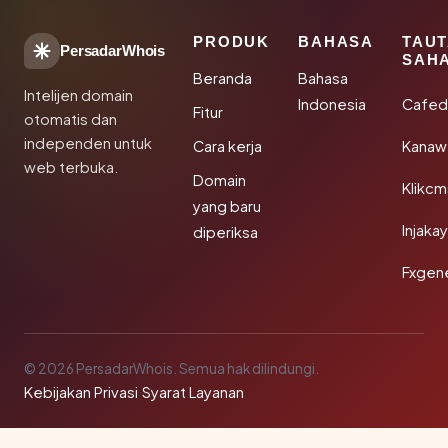
PRODUK
BAHASA
TAU
PersadarWhois
SAH
Beranda
Bahasa
Intelijen domain
Indonesia
Cafed
Fitur
otomatis dan
independen untuk
Cara kerja
Kanaw
web terbuka.
Domain
Klikc
yang baru
Injaka
diperiksa
Fxgen
© 2026 PersadarWhois. Semua hak dilindungi.
Kebijakan Privasi
·
Syarat Layanan