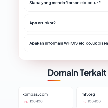
Siapa yang mendaftarkan elc.co.uk?
Apa arti skor?
Apakah informasi WHOIS elc.co.uk dise
Domain Terkait
kompas.com
imf.org
100/100
100/100
PL
PL