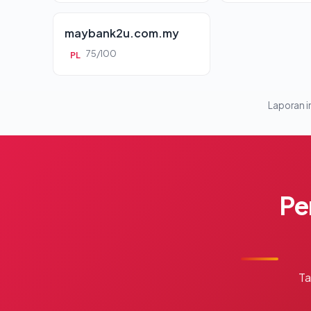
maybank2u.com.my
75/100
PL
Laporan in
Pe
Ta