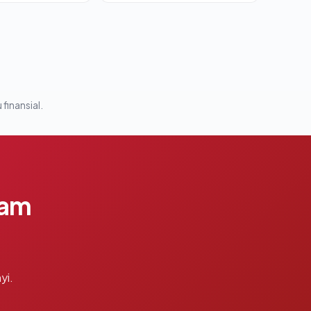
 finansial.
lam
yi.