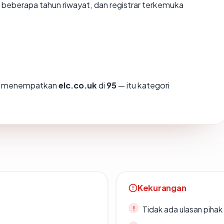
, beberapa tahun riwayat, dan registrar terkemuka
mi menempatkan
elc.co.uk
di
95
— itu kategori
Kekurangan
Tidak ada ulasan piha