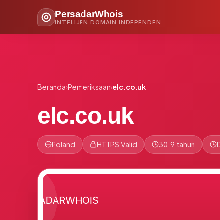
PersadarWhois
INTELIJEN DOMAIN INDEPENDEN
Beranda
›
Pemeriksaan
›
elc.co.uk
elc.co.uk
Poland
HTTPS Valid
30.9 tahun