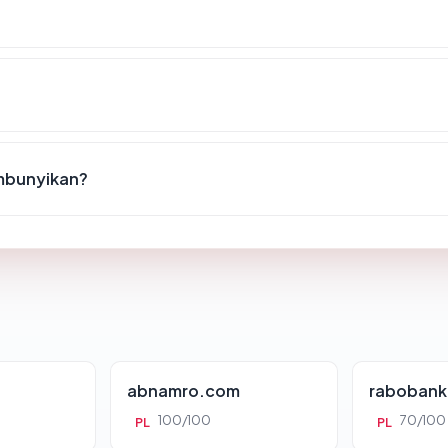
mbunyikan?
abnamro.com
rabobank
100/100
70/100
PL
PL