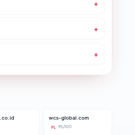
.co.id
wcs-global.com
95/100
PL