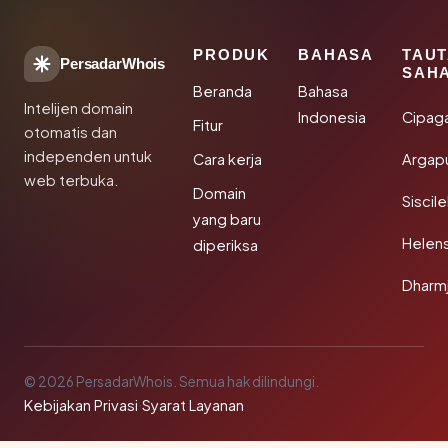
PRODUK
BAHASA
TAU
PersadarWhois
SAH
Beranda
Bahasa
Intelijen domain
Indonesia
Cipag
Fitur
otomatis dan
independen untuk
Cara kerja
Argapu
web terbuka.
Domain
Siscil
yang baru
Helen
diperiksa
Dharm
© 2026 PersadarWhois. Semua hak dilindungi.
Kebijakan Privasi
·
Syarat Layanan