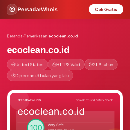
PersadarWhois
Cek Gratis
Beranda
›
Pemeriksaan
›
ecoclean.co.id
ecoclean.co.id
United States
HTTPS Valid
21.9 tahun
Diperbarui
3 bulan yang lalu