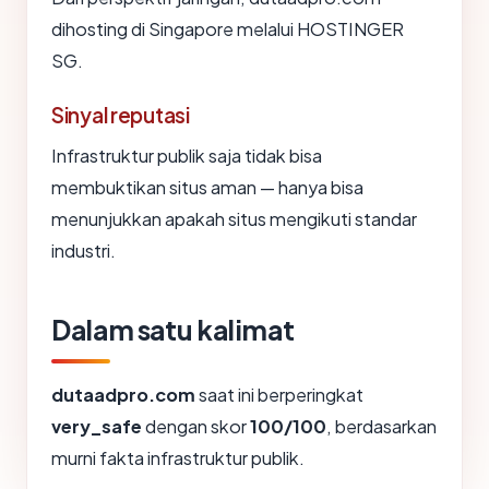
dihosting di Singapore melalui HOSTINGER
SG.
Sinyal reputasi
Infrastruktur publik saja tidak bisa
membuktikan situs aman — hanya bisa
menunjukkan apakah situs mengikuti standar
industri.
Dalam satu kalimat
dutaadpro.com
saat ini berperingkat
very_safe
dengan skor
100/100
, berdasarkan
murni fakta infrastruktur publik.