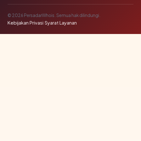
© 2026 PersadarWhois. Semua hak dilindungi.
Kebijakan Privasi
·
Syarat Layanan