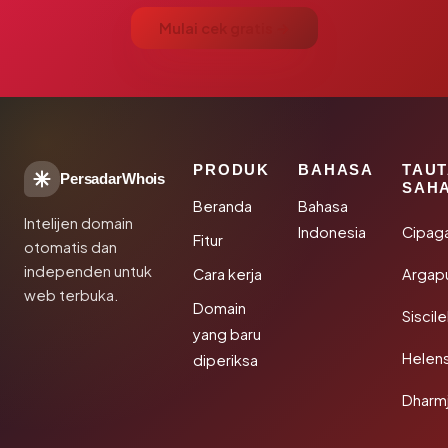
Mulai cek gratis →
PRODUK
BAHASA
TAU
PersadarWhois
SAH
Beranda
Bahasa
Intelijen domain
Indonesia
Cipag
Fitur
otomatis dan
independen untuk
Cara kerja
Argapu
web terbuka.
Domain
Siscil
yang baru
Helen
diperiksa
Dharm