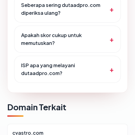
Seberapa sering dutaadpro.com
diperiksa ulang?
Apakah skor cukup untuk
memutuskan?
ISP apa yang melayani
dutaadpro.com?
Domain Terkait
cvastro.com