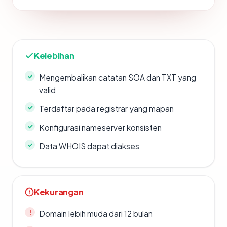
Kelebihan
Mengembalikan catatan SOA dan TXT yang
valid
Terdaftar pada registrar yang mapan
Konfigurasi nameserver konsisten
Data WHOIS dapat diakses
Kekurangan
Domain lebih muda dari 12 bulan