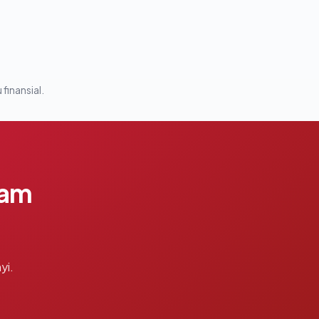
 finansial.
lam
yi.