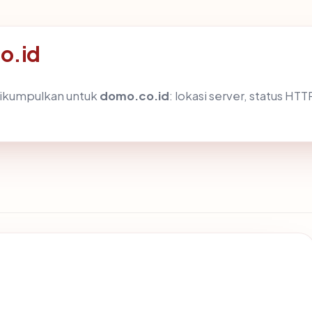
o.id
dikumpulkan untuk
domo.co.id
: lokasi server, status HTT