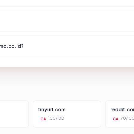
mo.co.id?
tinyurl.com
reddit.c
100/100
70/10
CA
CA