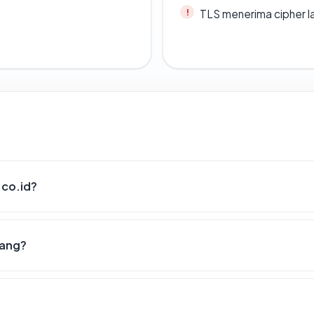
TLS menerima cipher 
.co.id?
lang?