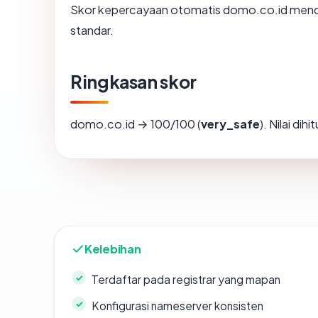
Skor kepercayaan otomatis domo.co.id mencer
standar.
Ringkasan skor
domo.co.id → 100/100 (
very_safe
). Nilai di
Kelebihan
Terdaftar pada registrar yang mapan
Konfigurasi nameserver konsisten