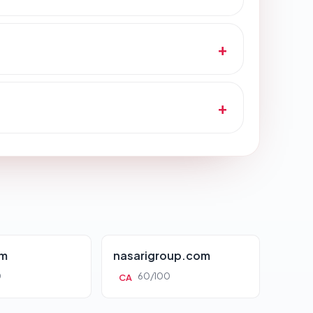
om
nasarigroup.com
0
60/100
CA