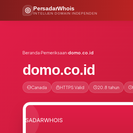
PersadarWhois
INTELIJEN DOMAIN INDEPENDEN
Beranda
›
Pemeriksaan
›
domo.co.id
domo.co.id
Canada
HTTPS Valid
20.8 tahun