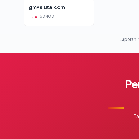
gmvaluta.com
60/100
CA
Laporan in
Pe
Ta