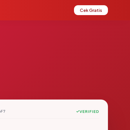
Cek Gratis
6F7
VERIFIED