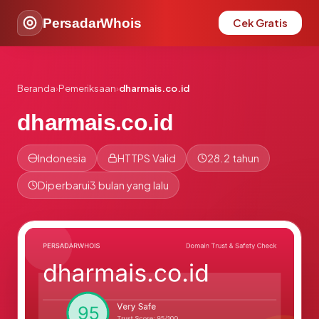
PersadarWhois
Cek Gratis
Beranda
›
Pemeriksaan
›
dharmais.co.id
dharmais.co.id
Indonesia
HTTPS Valid
28.2 tahun
Diperbarui
3 bulan yang lalu