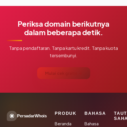
Periksa domain berikutnya
dalam beberapa detik.
Tanpa pendaftaran. Tanpa kartu kredit. Tanpa kuota
tersembunyi.
Mulai cek gratis →
PRODUK
BAHASA
TAU
PersadarWhois
SAH
Beranda
Bahasa