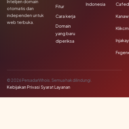
Intelijen domain
Indonesia
Cafed
Fitur
otomatis dan
independen untuk
Cara kerja
Kanaw
web terbuka.
Domain
Klikc
yang baru
Injaka
diperiksa
Fxgen
© 2026 PersadarWhois. Semua hak dilindungi.
Kebijakan Privasi
·
Syarat Layanan