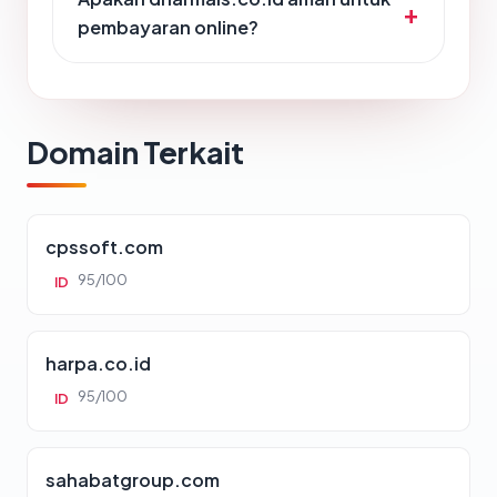
pembayaran online?
Domain Terkait
cpssoft.com
95/100
ID
harpa.co.id
95/100
ID
sahabatgroup.com