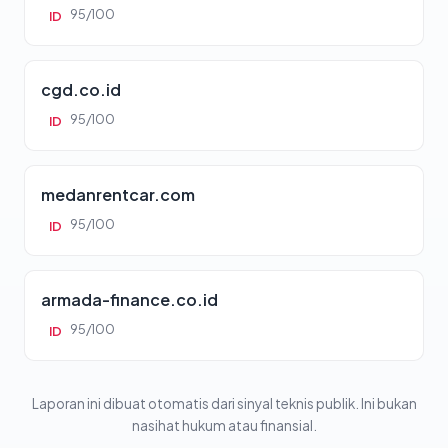
95/100
ID
cgd.co.id
95/100
ID
medanrentcar.com
95/100
ID
armada-finance.co.id
95/100
ID
Laporan ini dibuat otomatis dari sinyal teknis publik. Ini bukan
nasihat hukum atau finansial.