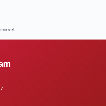
 finansial.
lam
yi.