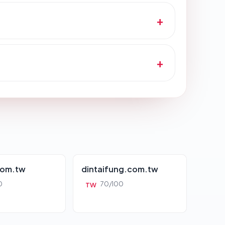
com.tw
dintaifung.com.tw
0
70/100
TW