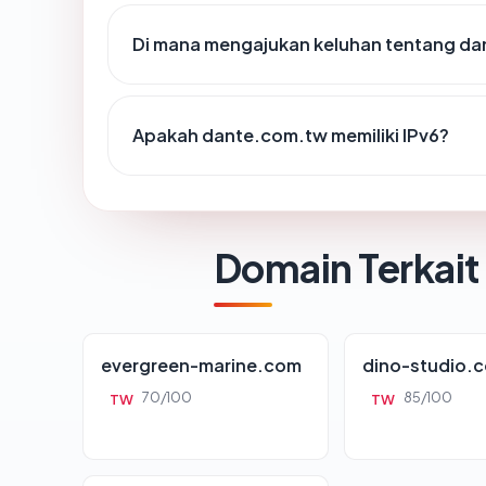
Di mana mengajukan keluhan tentang d
Apakah dante.com.tw memiliki IPv6?
Domain Terkait
evergreen-marine.com
dino-studio.
70/100
85/100
TW
TW