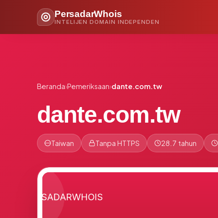
PersadarWhois
INTELIJEN DOMAIN INDEPENDEN
Beranda
›
Pemeriksaan
›
dante.com.tw
dante.com.tw
Taiwan
Tanpa HTTPS
28.7 tahun