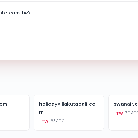
ante.com.tw?
com
holidayvillakutabali.co
swanair.
m
70/10
TW
95/100
TW