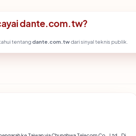
ayai dante.com.tw?
tahui tentang
dante.com.tw
dari sinyal teknis publik.
mengarah ke Taiwan via Chunghwa Telecom Co., Ltd.. Di