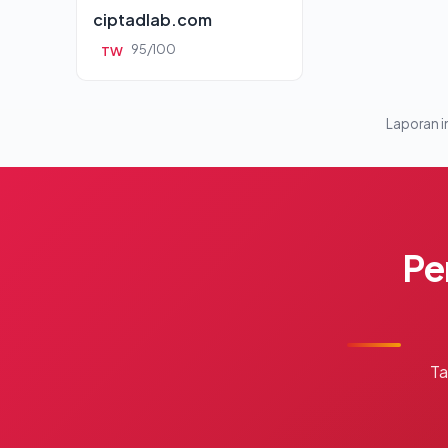
ciptadlab.com
95/100
TW
Laporan in
Pe
Ta