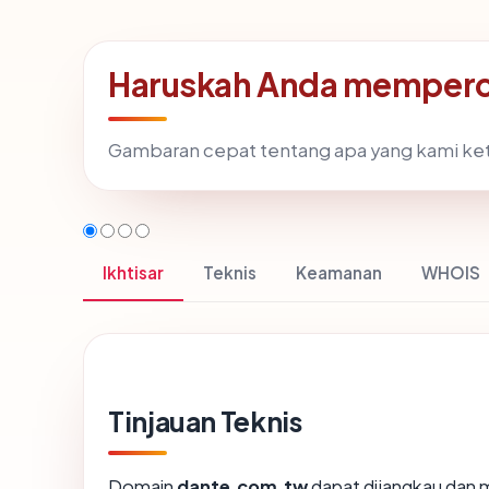
Haruskah Anda memperc
Gambaran cepat tentang apa yang kami ke
Ikhtisar
Teknis
Keamanan
WHOIS
Tinjauan Teknis
Domain
dante.com.tw
dapat dijangkau dan 