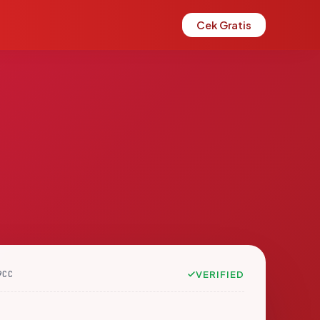
Cek Gratis
9CC
VERIFIED