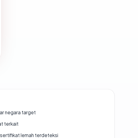
uar negara target
t terkait
ertifikat lemah terdeteksi