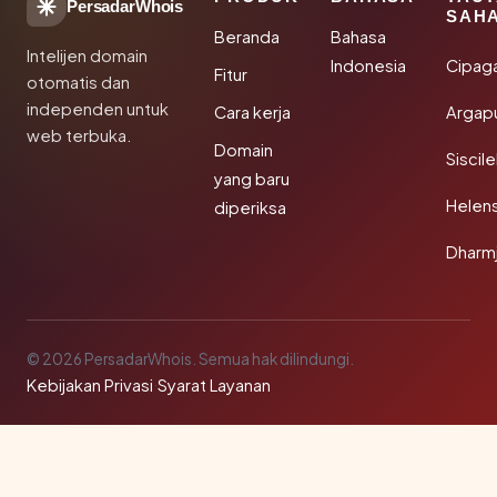
PersadarWhois
SAH
Beranda
Bahasa
Intelijen domain
Indonesia
Cipag
Fitur
otomatis dan
independen untuk
Cara kerja
Argapu
web terbuka.
Domain
Siscil
yang baru
Helen
diperiksa
Dharm
© 2026 PersadarWhois. Semua hak dilindungi.
Kebijakan Privasi
·
Syarat Layanan