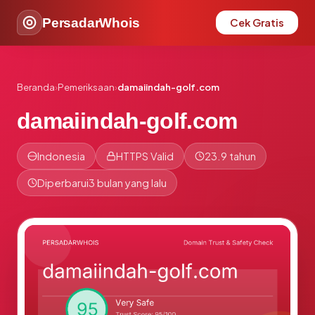
PersadarWhois
Cek Gratis
Beranda
›
Pemeriksaan
›
damaiindah-golf.com
damaiindah-golf.com
Indonesia
HTTPS Valid
23.9 tahun
Diperbarui
3 bulan yang lalu