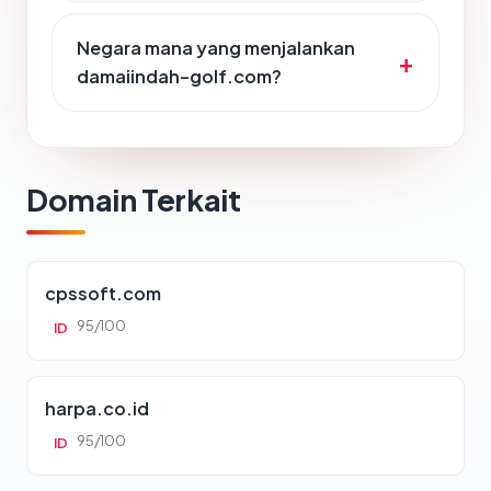
Negara mana yang menjalankan
damaiindah-golf.com?
Domain Terkait
cpssoft.com
95/100
ID
harpa.co.id
95/100
ID