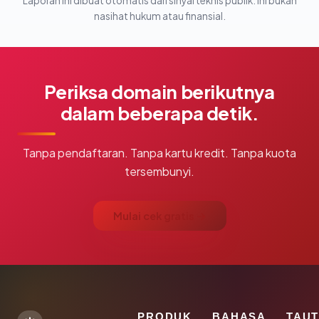
Laporan ini dibuat otomatis dari sinyal teknis publik. Ini bukan
nasihat hukum atau finansial.
Periksa domain berikutnya
dalam beberapa detik.
Tanpa pendaftaran. Tanpa kartu kredit. Tanpa kuota
tersembunyi.
Mulai cek gratis →
PRODUK
BAHASA
TAU