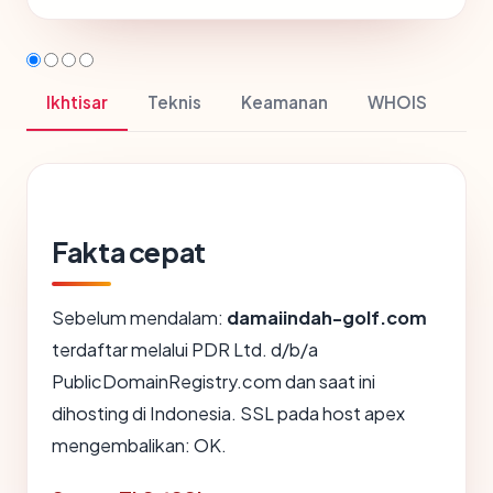
Ikhtisar
Teknis
Keamanan
WHOIS
Fakta cepat
Sebelum mendalam:
damaiindah-golf.com
terdaftar melalui PDR Ltd. d/b/a
PublicDomainRegistry.com dan saat ini
dihosting di Indonesia. SSL pada host apex
mengembalikan: OK.