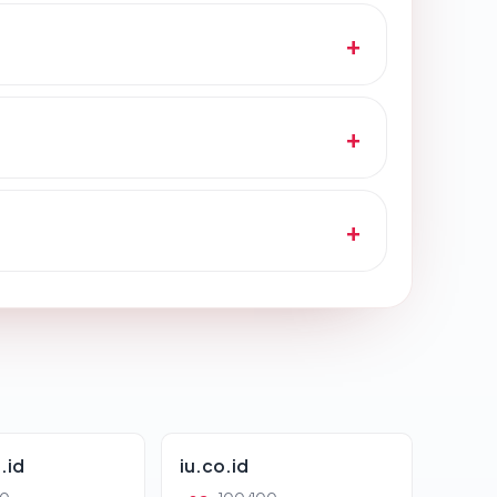
.id
iu.co.id