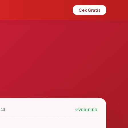
Cek Gratis
818
VERIFIED