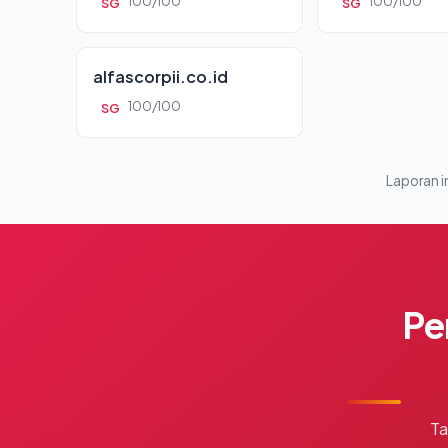
100/100
100/100
SG
SG
alfascorpii.co.id
100/100
SG
Laporan in
Pe
Ta