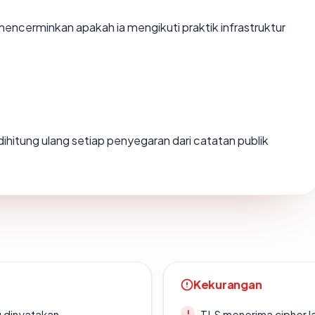
ncerminkan apakah ia mengikuti praktik infrastruktur
i dihitung ulang setiap penyegaran dari catatan publik
Kekurangan
g dinyatakan
TLS menerima cipher 