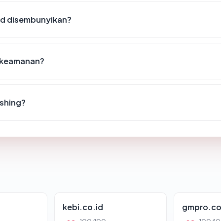
id disembunyikan?
t keamanan?
ishing?
kebi.co.id
gmpro.co