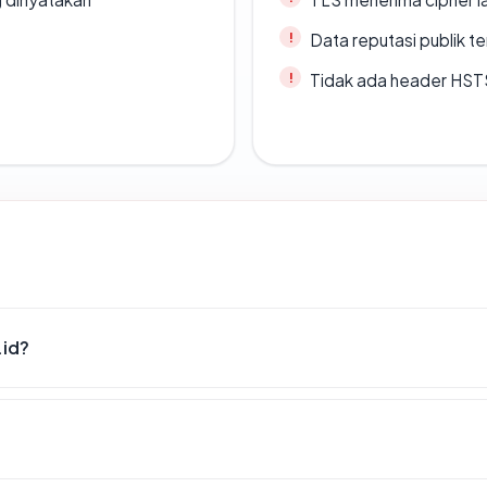
Data reputasi publik t
Tidak ada header HST
.id?