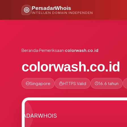
PersadarWhois
INTELIJEN DOMAIN INDEPENDEN
Beranda
›
Pemeriksaan
›
colorwash.co.id
colorwash.co.id
Singapore
HTTPS Valid
16.6 tahun