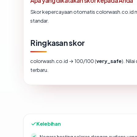
Apa yang dikatakan skor kepada Anda
Skor kepercayaan otomatis colorwash.co.id me
standar.
Ringkasan skor
colorwash.co.id → 100/100 (
very_safe
). Nila
terbaru.
Kelebihan
Negara hosting selaras dengan audiens yan