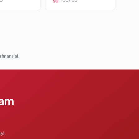
00
100/100
SG
 finansial.
lam
yi.