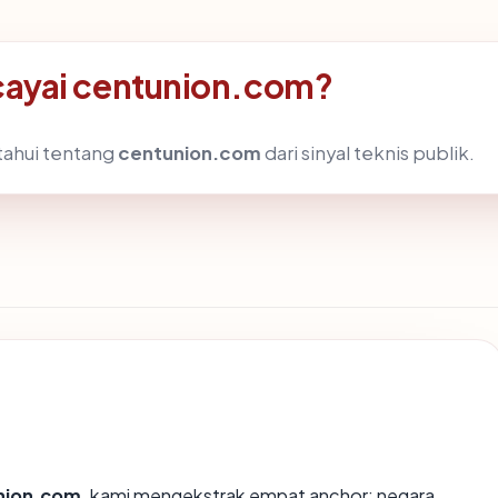
ayai centunion.com?
tahui tentang
centunion.com
dari sinyal teknis publik.
nion.com
, kami mengekstrak empat anchor: negara