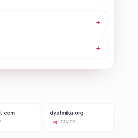
tt.com
dyatmika.org
0
100/100
FR