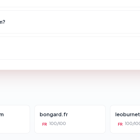
m?
om
bongard.fr
leoburne
100/100
100/10
FR
FR