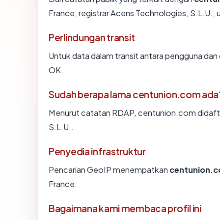
France, registrar Acens Technologies, S.L.U., u
Perlindungan transit
Untuk data dalam transit antara pengguna da
OK.
Sudah berapa lama centunion.com ada
Menurut catatan RDAP, centunion.com didaftar
S.L.U..
Penyedia infrastruktur
Pencarian GeoIP menempatkan
centunion.
France.
Bagaimana kami membaca profil ini