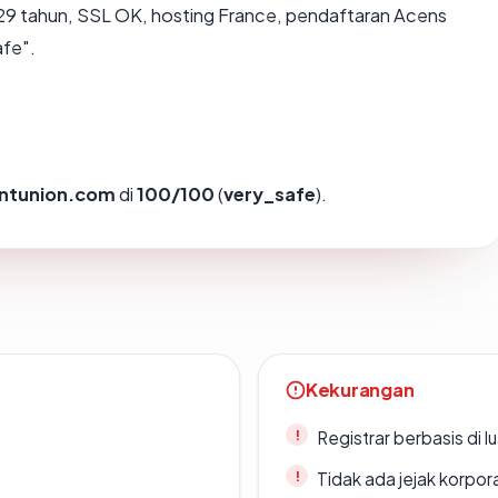
29 tahun, SSL OK, hosting France, pendaftaran Acens
afe".
ntunion.com
di
100/100
(
very_safe
).
Kekurangan
Registrar berbasis di l
Tidak ada jejak korpora