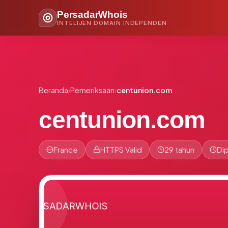
PersadarWhois
INTELIJEN DOMAIN INDEPENDEN
Beranda
›
Pemeriksaan
›
centunion.com
centunion.com
France
HTTPS Valid
29 tahun
Dip