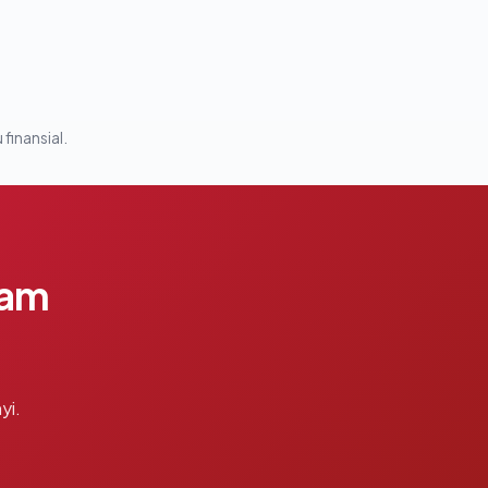
 finansial.
lam
yi.