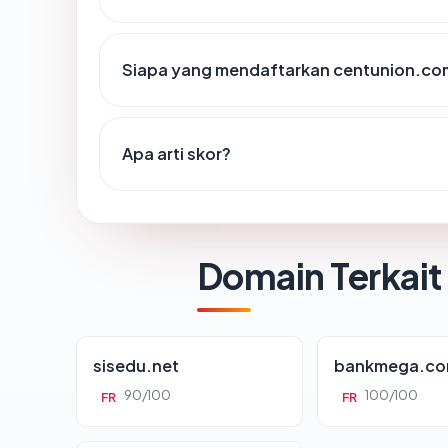
Siapa yang mendaftarkan centunion.co
Apa arti skor?
Domain Terkait
sisedu.net
bankmega.c
90/100
100/100
FR
FR