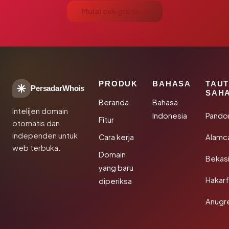
Mulai cek gratis →
PRODUK
BAHASA
TAU
PersadarWhois
SAH
Beranda
Bahasa
Intelijen domain
Indonesia
Pando
Fitur
otomatis dan
independen untuk
Cara kerja
Alamc
web terbuka.
Domain
Bekas
yang baru
Hakarf
diperiksa
Anugr