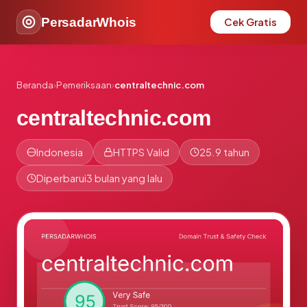
PersadarWhois
Cek Gratis
Beranda
›
Pemeriksaan
›
centraltechnic.com
centraltechnic.com
Indonesia
HTTPS Valid
25.9 tahun
Diperbarui
3 bulan yang lalu