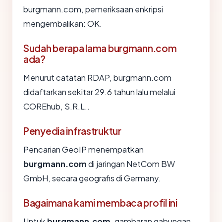
burgmann.com, pemeriksaan enkripsi
mengembalikan: OK.
Sudah berapa lama burgmann.com
ada?
Menurut catatan RDAP, burgmann.com
didaftarkan sekitar 29.6 tahun lalu melalui
COREhub, S.R.L..
Penyedia infrastruktur
Pencarian GeoIP menempatkan
burgmann.com
di jaringan NetCom BW
GmbH, secara geografis di Germany.
Bagaimana kami membaca profil ini
Untuk
burgmann.com
, gambaran gabungan