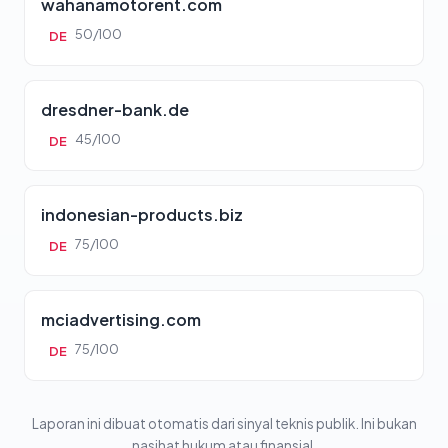
wahanamotorent.com
50/100
DE
dresdner-bank.de
45/100
DE
indonesian-products.biz
75/100
DE
mciadvertising.com
75/100
DE
Laporan ini dibuat otomatis dari sinyal teknis publik. Ini bukan
nasihat hukum atau finansial.