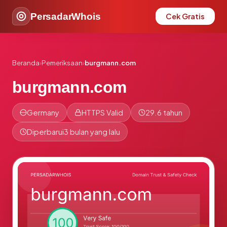
PersadarWhois
Cek Gratis
Beranda
›
Pemeriksaan
›
burgmann.com
burgmann.com
Germany
HTTPS Valid
29.6 tahun
Diperbarui
3 bulan yang lalu