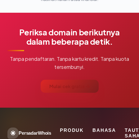
Periksa domain berikutnya
dalam beberapa detik.
Tanpa pendaftaran. Tanpa kartu kredit. Tanpa kuota
tersembunyi.
Mulai cek gratis →
PRODUK
BAHASA
TAU
PersadarWhois
SAH