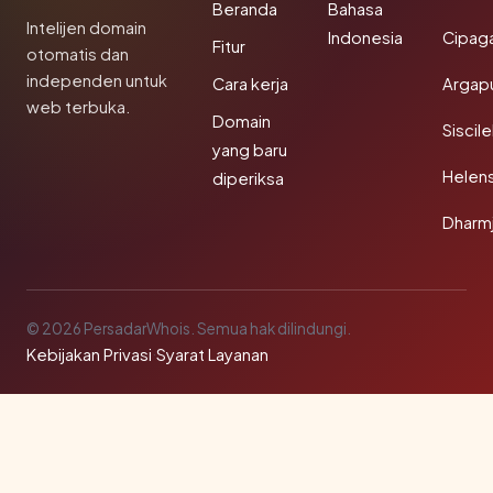
Beranda
Bahasa
Intelijen domain
Indonesia
Cipag
Fitur
otomatis dan
independen untuk
Cara kerja
Argapu
web terbuka.
Domain
Siscil
yang baru
Helen
diperiksa
Dharm
© 2026 PersadarWhois. Semua hak dilindungi.
Kebijakan Privasi
·
Syarat Layanan