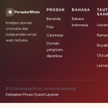
PRODUK
BAHASA
TAU
PersadarWhois
SAH
Beranda
Bahasa
Intelijen domain
Indonesia
Unive
Fitur
otomatis dan
independen untuk
Cara kerja
Rama
web terbuka.
Domain
Royal
yang baru
Chzca
diperiksa
Lestar
© 2026 PersadarWhois. Semua hak dilindungi.
Kebijakan Privasi
·
Syarat Layanan