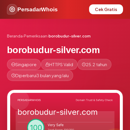
PersadarWhois
Cek Gratis
Beranda
›
Pemeriksaan
›
borobudur-silver.com
borobudur-silver.com
Singapore
HTTPS Valid
25.2 tahun
Diperbarui
3 bulan yang lalu