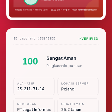
ID Laporan: #35E438DD
VERIFIED
Sangat Aman
100
Ringkasan keputusan
ALAMAT IP
LOKASI SERVER
23.211.71.14
Poland
REGISTRAR
USIA DOMAIN
PT Jagat Informas
25.2 tahun