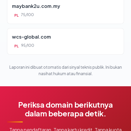
maybank2u.com.my
75/100
PL
wcs-global.com
95/100
PL
Laporan ini dibuat otomatis dari sinyal teknis publik. Ini bukan
nasihat hukum atau finansial.
Periksa domain berikutnya
dalam beberapa detik.
Tanpa pendaftaran. Tanpa kartu kredit. Tanpa kuota