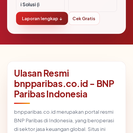
i Solusi (i
Laporan lengkap ↓
Cek Gratis
Ulasan Resmi
bnpparibas.co.id - BNP
Paribas Indonesia
bnpparibas.co.id merupakan portal resmi
BNP Paribas di Indonesia, yang beroperasi
di sektor jasa keuangan global. Situs ini