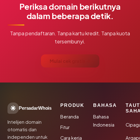
Periksa domain berikutnya
dalam beberapa detik.
Tanpa pendaftaran. Tanpa kartu kredit. Tanpa kuota
tersembunyi.
Mulai cek gratis →
PRODUK
BAHASA
TAU
PersadarWhois
SAH
Beranda
Bahasa
Intelijen domain
Indonesia
Cipag
Fitur
otomatis dan
independen untuk
Cara kerja
Argapu