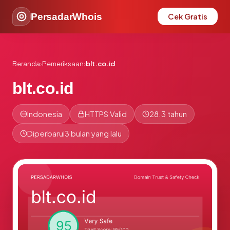
PersadarWhois
Cek Gratis
Beranda
›
Pemeriksaan
›
blt.co.id
blt.co.id
Indonesia
HTTPS Valid
28.3 tahun
Diperbarui
3 bulan yang lalu