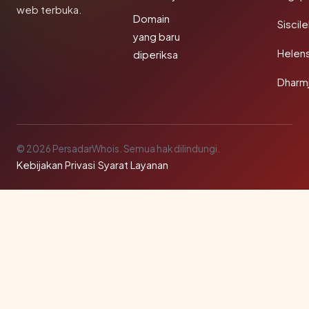
web terbuka.
Domain
Siscil
yang baru
Helen
diperiksa
Dharm
© 2026 PersadarWhois. Semua hak dilindungi.
Kebijakan Privasi
·
Syarat Layanan