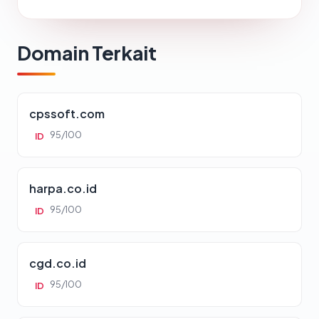
Domain Terkait
cpssoft.com
95/100
ID
harpa.co.id
95/100
ID
cgd.co.id
95/100
ID