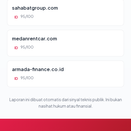
sahabatgroup.com
95/100
ID
medanrentcar.com
95/100
ID
armada-finance.co.id
95/100
ID
Laporan ini dibuat otomatis dari sinyal teknis publik. Ini bukan
nasihat hukum atau finansial.