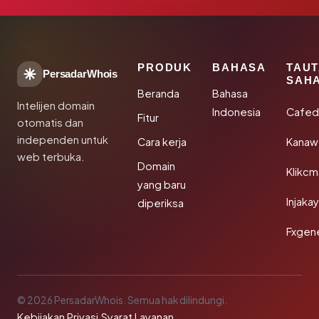
PRODUK
BAHASA
TAU
PersadarWhois
SAH
Beranda
Bahasa
Intelijen domain
Indonesia
Cafed
Fitur
otomatis dan
independen untuk
Cara kerja
Kanaw
web terbuka.
Domain
Klikc
yang baru
Injaka
diperiksa
Fxgen
© 2026 PersadarWhois. Semua hak dilindungi.
Kebijakan Privasi
·
Syarat Layanan