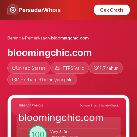
PersadarWhois
Cek Gratis
Beranda
›
Pemeriksaan
›
bloomingchic.com
bloomingchic.com
United States
HTTPS Valid
11.7 tahun
Diperbarui
3 bulan yang lalu