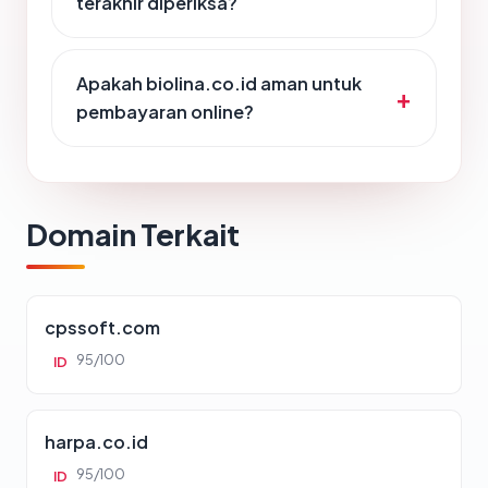
terakhir diperiksa?
Apakah biolina.co.id aman untuk
pembayaran online?
Domain Terkait
cpssoft.com
95/100
ID
harpa.co.id
95/100
ID