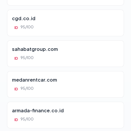
cgd.co.id
95/100
ID
sahabatgroup.com
95/100
ID
medanrentcar.com
95/100
ID
armada-finance.co.id
95/100
ID