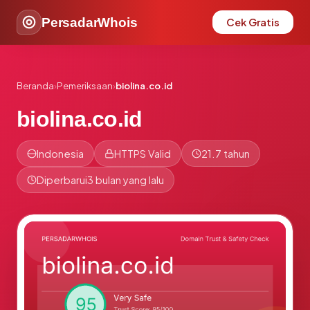
PersadarWhois
Cek Gratis
Beranda
›
Pemeriksaan
›
biolina.co.id
biolina.co.id
Indonesia
HTTPS Valid
21.7 tahun
Diperbarui
3 bulan yang lalu