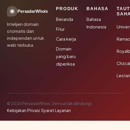
PRODUK
BAHASA
TAU
PersadarWhois
SAH
Beranda
Bahasa
Intelijen domain
Indonesia
Unive
Fitur
otomatis dan
independen untuk
Cara kerja
Rama
web terbuka.
Domain
Royal
yang baru
Chzca
diperiksa
Lestar
© 2026 PersadarWhois. Semua hak dilindungi.
Kebijakan Privasi
·
Syarat Layanan