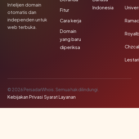
Intelijen domain
Indonesia
Unive
Fitur
otomatis dan
independen untuk
Cara kerja
Rama
web terbuka.
Domain
Royal
yang baru
Chzca
diperiksa
Lestar
© 2026 PersadarWhois. Semua hak dilindungi.
Kebijakan Privasi
·
Syarat Layanan