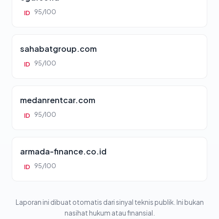
95/100
ID
sahabatgroup.com
95/100
ID
medanrentcar.com
95/100
ID
armada-finance.co.id
95/100
ID
Laporan ini dibuat otomatis dari sinyal teknis publik. Ini bukan
nasihat hukum atau finansial.