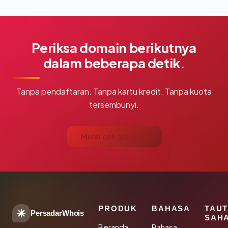
Periksa domain berikutnya
dalam beberapa detik.
Tanpa pendaftaran. Tanpa kartu kredit. Tanpa kuota
tersembunyi.
Mulai cek gratis →
PRODUK
BAHASA
TAU
PersadarWhois
SAH
Beranda
Bahasa