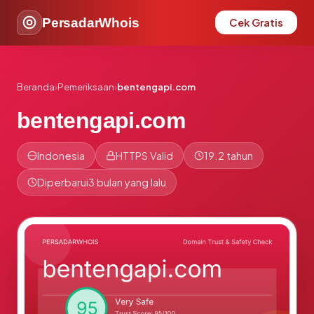
PersadarWhois
Cek Gratis
Beranda
›
Pemeriksaan
›
bentengapi.com
bentengapi.com
Indonesia
HTTPS Valid
19.2 tahun
Diperbarui
3 bulan yang lalu