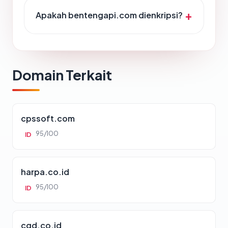
Apakah bentengapi.com dienkripsi?
Domain Terkait
cpssoft.com
95/100
ID
harpa.co.id
95/100
ID
cgd.co.id