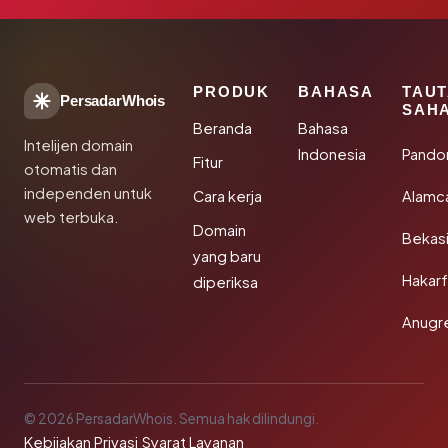
PRODUK
BAHASA
TAU
PersadarWhois
SAH
Beranda
Bahasa
Intelijen domain
Indonesia
Pando
Fitur
otomatis dan
independen untuk
Cara kerja
Alamc
web terbuka.
Domain
Bekas
yang baru
Hakarf
diperiksa
Anugr
© 2026 PersadarWhois. Semua hak dilindungi.
Kebijakan Privasi
·
Syarat Layanan