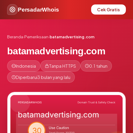
PersadarWhois
Cek Gratis
Beranda
›
Pemeriksaan
›
batamadvertising.com
batamadvertising.com
Indonesia
Tanpa HTTPS
0.1 tahun
Diperbarui
3 bulan yang lalu