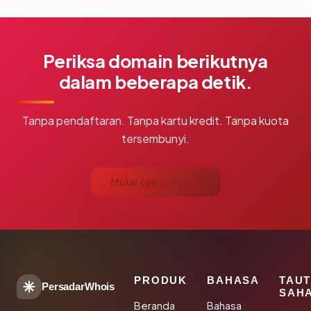
Periksa domain berikutnya
dalam beberapa detik.
Tanpa pendaftaran. Tanpa kartu kredit. Tanpa kuota
tersembunyi.
Mulai cek gratis →
PRODUK
BAHASA
TAU
PersadarWhois
SAH
Beranda
Bahasa