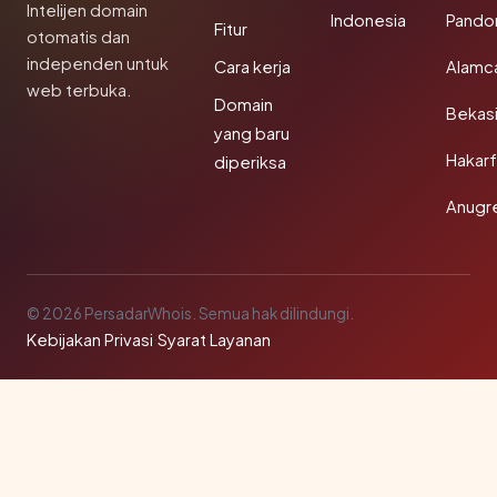
Intelijen domain
Indonesia
Pando
Fitur
otomatis dan
independen untuk
Cara kerja
Alamc
web terbuka.
Domain
Bekas
yang baru
Hakarf
diperiksa
Anugr
© 2026 PersadarWhois. Semua hak dilindungi.
Kebijakan Privasi
·
Syarat Layanan