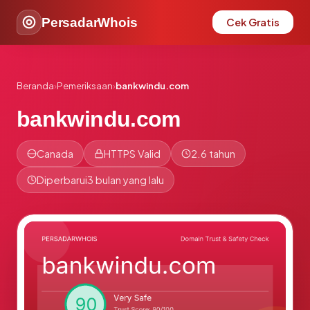
PersadarWhois
Cek Gratis
Beranda
›
Pemeriksaan
›
bankwindu.com
bankwindu.com
Canada
HTTPS Valid
2.6 tahun
Diperbarui
3 bulan yang lalu