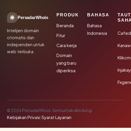
PRODUK
BAHASA
TAU
PersadarWhois
SAH
Beranda
Bahasa
Intelijen domain
Indonesia
Cafed
Fitur
otomatis dan
independen untuk
Cara kerja
Kanaw
web terbuka.
Domain
Klikc
yang baru
Injaka
diperiksa
Fxgen
© 2026 PersadarWhois. Semua hak dilindungi.
Kebijakan Privasi
·
Syarat Layanan