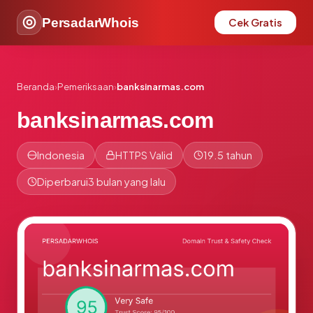
PersadarWhois
Cek Gratis
Beranda
›
Pemeriksaan
›
banksinarmas.com
banksinarmas.com
Indonesia
HTTPS Valid
19.5 tahun
Diperbarui
3 bulan yang lalu