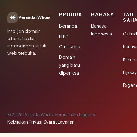
PRODUK
BAHASA
TAU
PersadarWhois
SAH
Beranda
Bahasa
Intelijen domain
Indonesia
Cafed
Fitur
otomatis dan
independen untuk
Cara kerja
Kanaw
web terbuka.
Domain
Klikc
yang baru
Injaka
diperiksa
Fxgen
© 2026 PersadarWhois. Semua hak dilindungi.
Kebijakan Privasi
·
Syarat Layanan