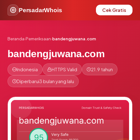
PersadarWhois
Cek Gratis
Beranda
›
Pemeriksaan
›
bandengjuwana.com
bandengjuwana.com
Indonesia
HTTPS Valid
21.9 tahun
Diperbarui
3 bulan yang lalu