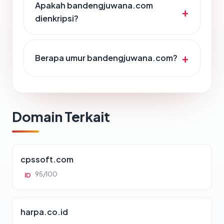
Apakah bandengjuwana.com
dienkripsi?
Berapa umur bandengjuwana.com?
Domain Terkait
cpssoft.com
95/100
ID
harpa.co.id