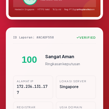
ID Laporan: #ACADF558
VERIFIED
Sangat Aman
100
Ringkasan keputusan
ALAMAT IP
LOKASI SERVER
172.236.131.17
Singapore
7
REGISTRAR
USIA DOMAIN