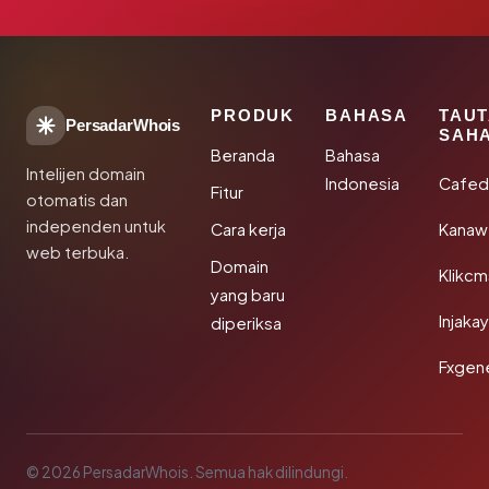
PRODUK
BAHASA
TAU
PersadarWhois
SAH
Beranda
Bahasa
Intelijen domain
Indonesia
Cafed
Fitur
otomatis dan
independen untuk
Cara kerja
Kanaw
web terbuka.
Domain
Klikc
yang baru
Injaka
diperiksa
Fxgen
© 2026 PersadarWhois. Semua hak dilindungi.