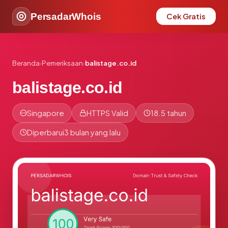
PersadarWhois
Cek Gratis
Beranda
›
Pemeriksaan
›
balistage.co.id
balistage.co.id
Singapore
HTTPS Valid
18.5 tahun
Diperbarui
3 bulan yang lalu