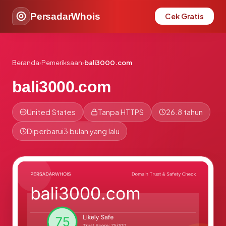
PersadarWhois
Cek Gratis
Beranda
›
Pemeriksaan
›
bali3000.com
bali3000.com
United States
Tanpa HTTPS
26.8 tahun
Diperbarui
3 bulan yang lalu