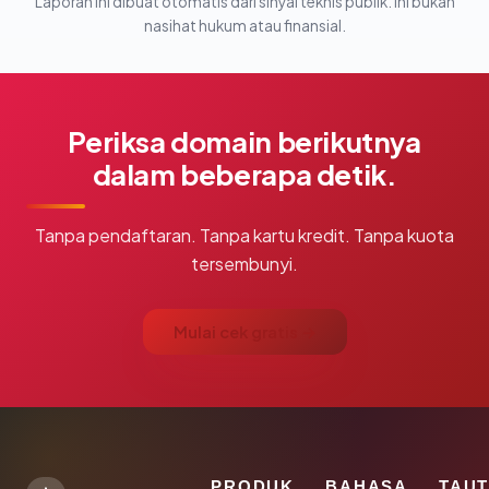
Laporan ini dibuat otomatis dari sinyal teknis publik. Ini bukan
nasihat hukum atau finansial.
Periksa domain berikutnya
dalam beberapa detik.
Tanpa pendaftaran. Tanpa kartu kredit. Tanpa kuota
tersembunyi.
Mulai cek gratis →
PRODUK
BAHASA
TAU