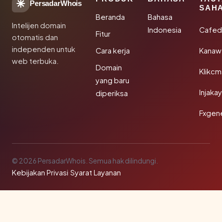
PersadarWhois
SAH
Beranda
Bahasa
Intelijen domain
Indonesia
Cafed
Fitur
otomatis dan
independen untuk
Cara kerja
Kanaw
web terbuka.
Domain
Klikc
yang baru
Injaka
diperiksa
Fxgen
© 2026 PersadarWhois. Semua hak dilindungi.
Kebijakan Privasi
·
Syarat Layanan