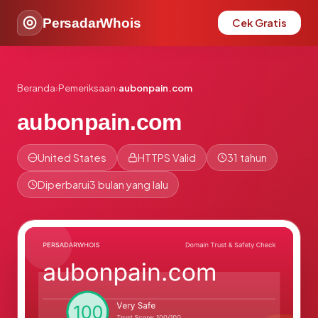
PersadarWhois
Cek Gratis
Beranda
›
Pemeriksaan
›
aubonpain.com
aubonpain.com
United States
HTTPS Valid
31 tahun
Diperbarui
3 bulan yang lalu