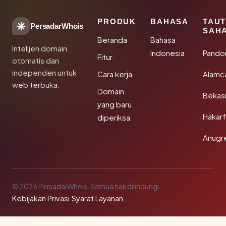
PRODUK
BAHASA
TAU
PersadarWhois
SAH
Beranda
Bahasa
Intelijen domain
Indonesia
Pando
Fitur
otomatis dan
independen untuk
Cara kerja
Alamc
web terbuka.
Domain
Bekas
yang baru
Hakarf
diperiksa
Anugr
© 2026 PersadarWhois. Semua hak dilindungi.
Kebijakan Privasi
·
Syarat Layanan