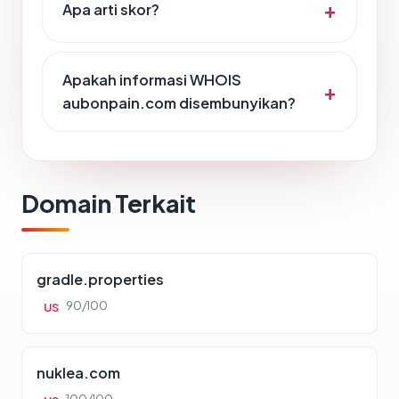
Apa arti skor?
Apakah informasi WHOIS
aubonpain.com disembunyikan?
Domain Terkait
gradle.properties
90/100
US
nuklea.com