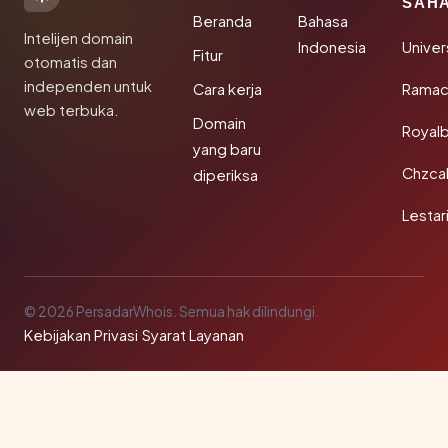
SAH
Beranda
Bahasa
Intelijen domain
Indonesia
Unive
Fitur
otomatis dan
independen untuk
Cara kerja
Rama
web terbuka.
Domain
Royal
yang baru
Chzca
diperiksa
Lestar
© 2026 PersadarWhois. Semua hak dilindungi.
Kebijakan Privasi
·
Syarat Layanan