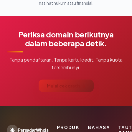
nasihat hukum atau finansial.
Periksa domain berikutnya
dalam beberapa detik.
Tanpa pendaftaran. Tanpa kartu kredit. Tanpa kuota
tersembunyi.
Mulai cek gratis →
PRODUK
BAHASA
TAU
PersadarWhois