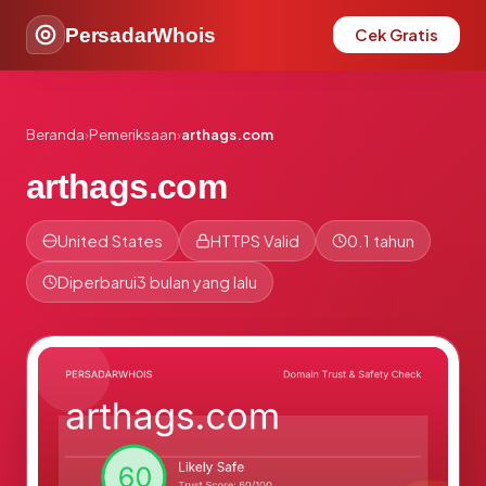
PersadarWhois
Cek Gratis
Beranda
›
Pemeriksaan
›
arthags.com
arthags.com
United States
HTTPS Valid
0.1 tahun
Diperbarui
3 bulan yang lalu