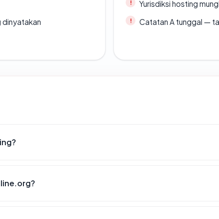
Yurisdiksi hosting mun
g dinyatakan
Catatan A tunggal — ta
hing?
nline.org?