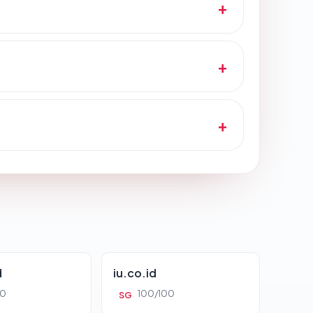
d
iu.co.id
00
100/100
SG