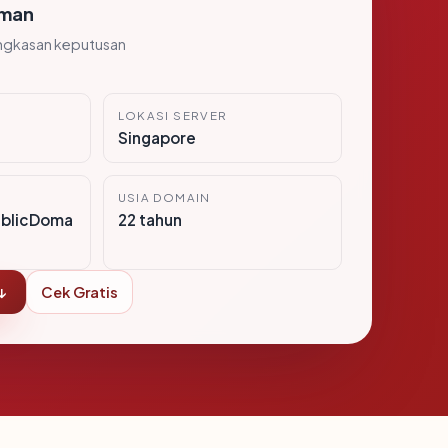
man
ngkasan keputusan
LOKASI SERVER
Singapore
USIA DOMAIN
ublicDoma
22 tahun
↓
Cek Gratis