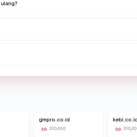
 ulang?
gmpro.co.id
kebi.co.i
100/100
100/1
SG
SG