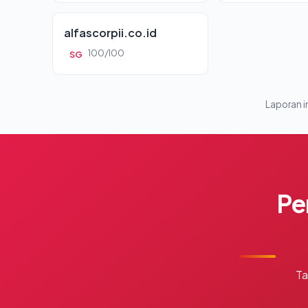
alfascorpii.co.id
100/100
SG
Laporan in
Pe
Ta