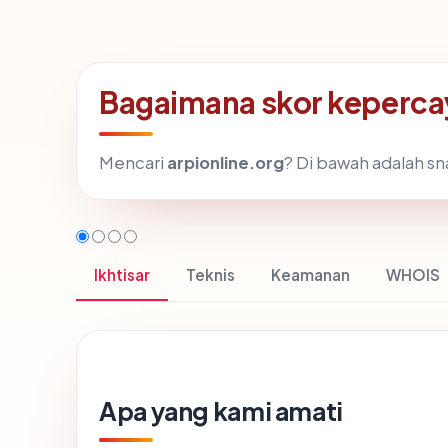
Bagaimana skor kepercay
Mencari
arpionline.org
? Di bawah adalah sna
Ikhtisar
Teknis
Keamanan
WHOIS
Apa yang kami amati