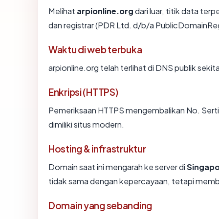
Melihat
arpionline.org
dari luar, titik data te
dan registrar (PDR Ltd. d/b/a PublicDomainRe
Waktu di web terbuka
arpionline.org telah terlihat di DNS publik seki
Enkripsi (HTTPS)
Pemeriksaan HTTPS mengembalikan No. Sertifi
dimiliki situs modern.
Hosting & infrastruktur
Domain saat ini mengarah ke server di
Singap
tidak sama dengan kepercayaan, tetapi member
Domain yang sebanding