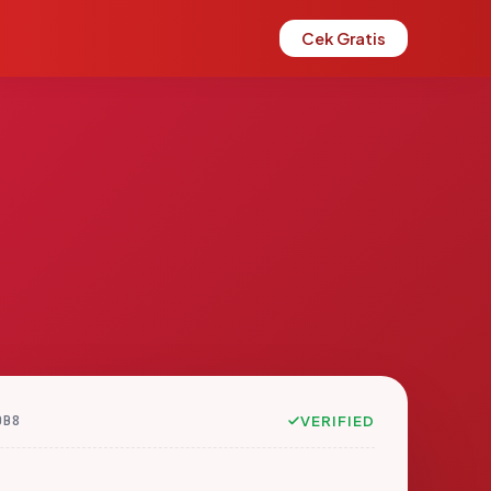
Cek Gratis
DB8
VERIFIED