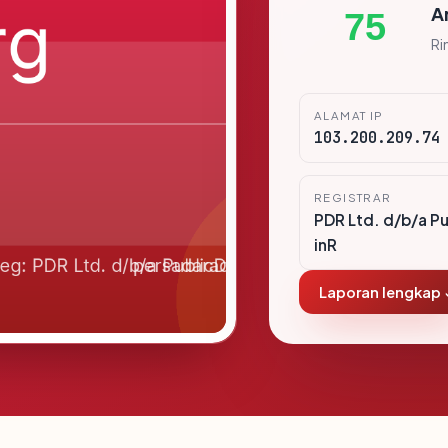
A
75
Ri
ALAMAT IP
103.200.209.74
REGISTRAR
PDR Ltd. d/b/a P
inR
Laporan lengkap 