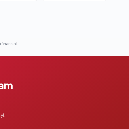
 finansial.
lam
yi.