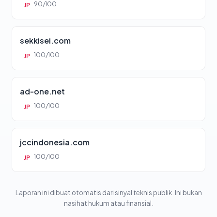
90/100
JP
sekkisei.com
100/100
JP
ad-one.net
100/100
JP
jccindonesia.com
100/100
JP
Laporan ini dibuat otomatis dari sinyal teknis publik. Ini bukan
nasihat hukum atau finansial.