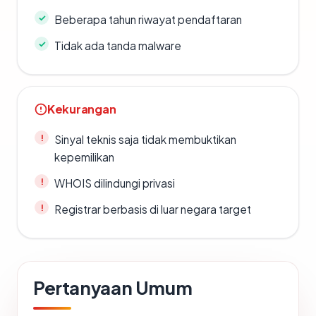
Beberapa tahun riwayat pendaftaran
Tidak ada tanda malware
Kekurangan
Sinyal teknis saja tidak membuktikan
kepemilikan
WHOIS dilindungi privasi
Registrar berbasis di luar negara target
Pertanyaan Umum