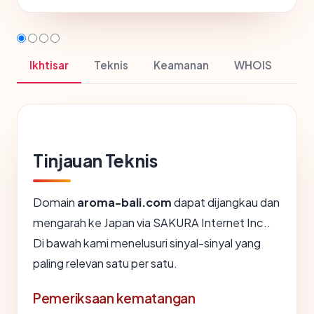
Ikhtisar
Teknis
Keamanan
WHOIS
Tinjauan Teknis
Domain
aroma-bali.com
dapat dijangkau dan
mengarah ke Japan via SAKURA Internet Inc..
Di bawah kami menelusuri sinyal-sinyal yang
paling relevan satu per satu.
Pemeriksaan kematangan