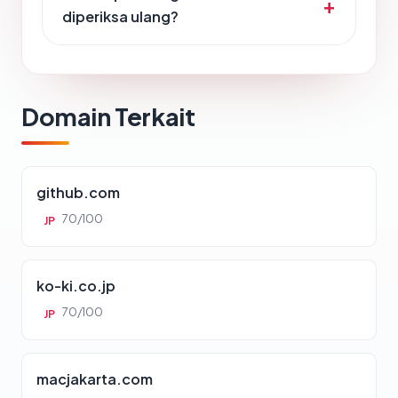
diperiksa ulang?
Domain Terkait
github.com
70/100
JP
ko-ki.co.jp
70/100
JP
macjakarta.com