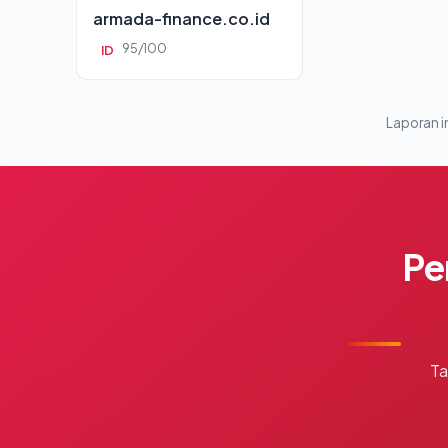
armada-finance.co.id
95/100
ID
Laporan in
Pe
Ta