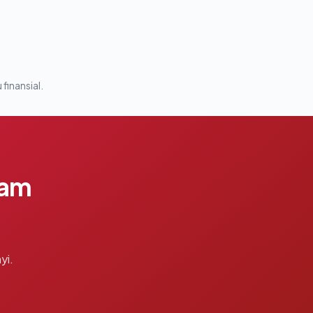
 finansial.
lam
yi.