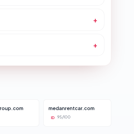
roup.com
medanrentcar.com
95/100
ID