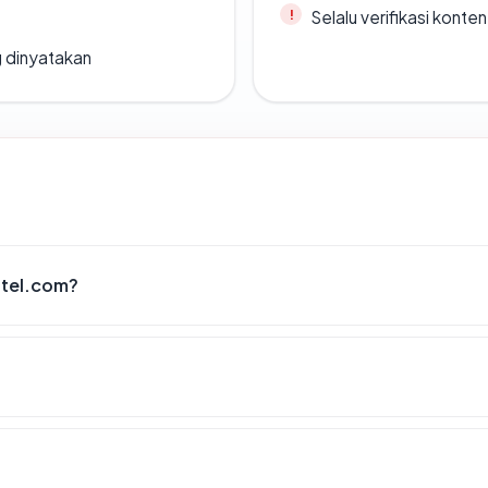
Selalu verifikasi kont
g dinyatakan
otel.com?