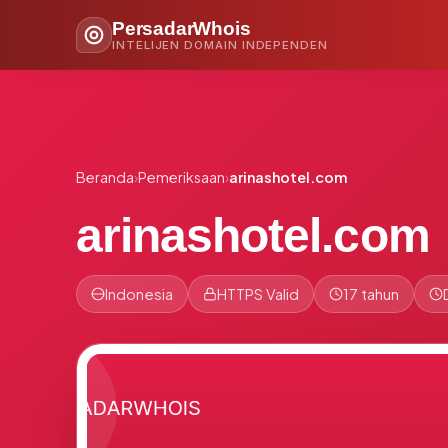
PersadarWhois
INTELIJEN DOMAIN INDEPENDEN
Beranda
›
Pemeriksaan
›
arinashotel.com
arinashotel.com
Indonesia
HTTPS Valid
17 tahun