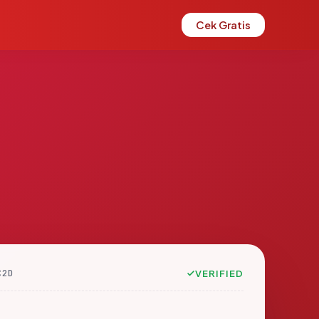
Cek Gratis
C2D
VERIFIED