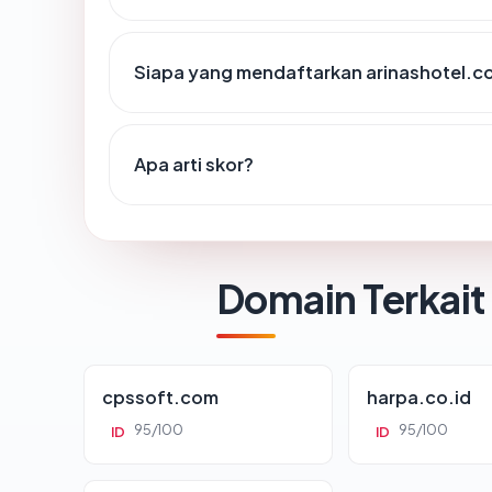
Siapa yang mendaftarkan arinashotel.c
Apa arti skor?
Domain Terkait
cpssoft.com
harpa.co.id
95/100
95/100
ID
ID