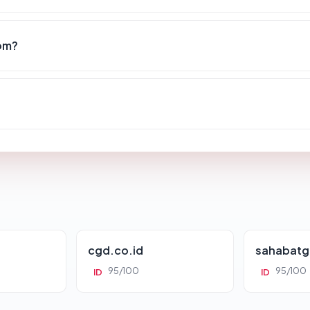
om?
cgd.co.id
sahabatg
95/100
95/100
ID
ID