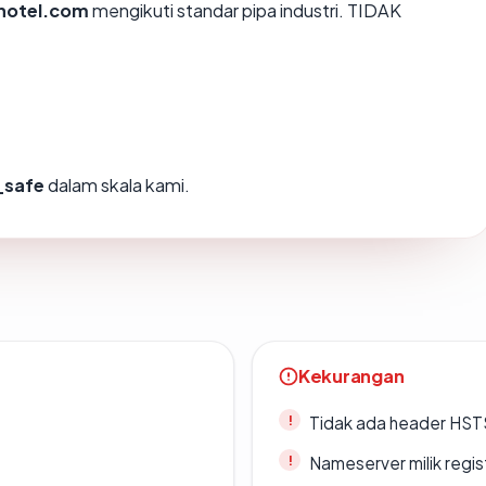
shotel.com
mengikuti standar pipa industri. TIDAK
_safe
dalam skala kami.
Kekurangan
Tidak ada header HST
Nameserver milik regi