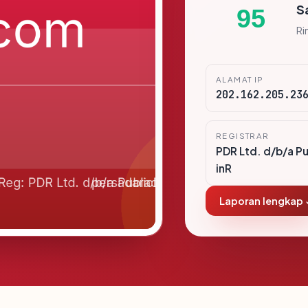
S
95
Ri
ALAMAT IP
202.162.205.23
REGISTRAR
PDR Ltd. d/b/a P
inR
Laporan lengkap 