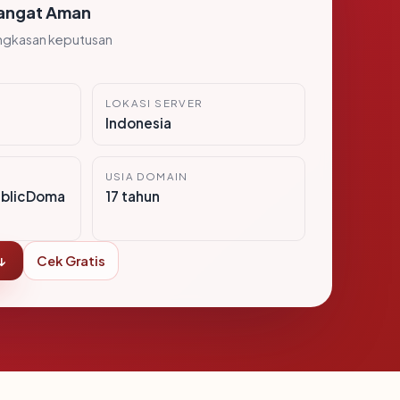
angat Aman
ngkasan keputusan
LOKASI SERVER
6
Indonesia
USIA DOMAIN
ublicDoma
17 tahun
↓
Cek Gratis