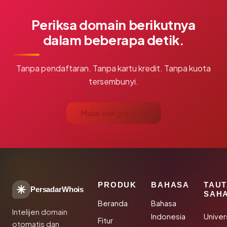
Periksa domain berikutnya
dalam beberapa detik.
Tanpa pendaftaran. Tanpa kartu kredit. Tanpa kuota
tersembunyi.
Mulai cek gratis →
PRODUK
BAHASA
TAU
PersadarWhois
SAH
Beranda
Bahasa
Intelijen domain
Indonesia
Unive
Fitur
otomatis dan