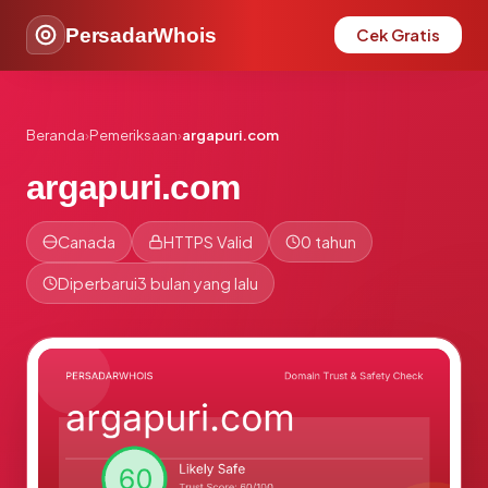
PersadarWhois
Cek Gratis
Beranda
›
Pemeriksaan
›
argapuri.com
argapuri.com
Canada
HTTPS Valid
0 tahun
Diperbarui
3 bulan yang lalu