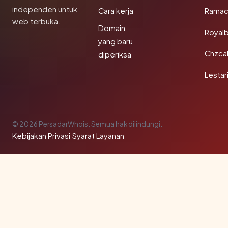
independen untuk
Cara kerja
Rama
web terbuka.
Domain
Royal
yang baru
Chzca
diperiksa
Lestar
© 2026 PersadarWhois. Semua hak dilindungi.
Kebijakan Privasi
·
Syarat Layanan