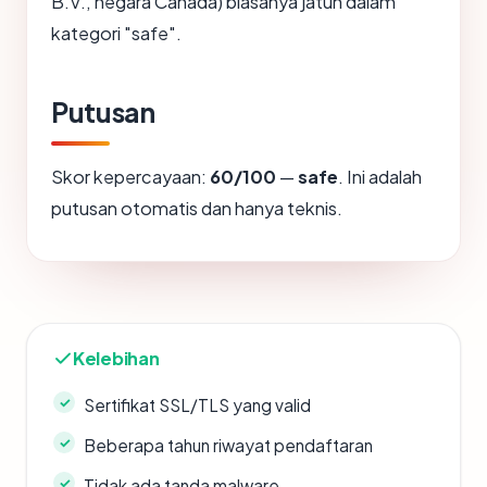
B.V., negara Canada) biasanya jatuh dalam
kategori "safe".
Putusan
Skor kepercayaan:
60/100
—
safe
. Ini adalah
putusan otomatis dan hanya teknis.
Kelebihan
Sertifikat SSL/TLS yang valid
Beberapa tahun riwayat pendaftaran
Tidak ada tanda malware