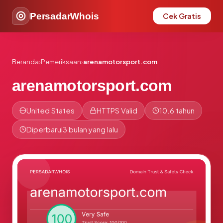
PersadarWhois
Cek Gratis
Beranda
›
Pemeriksaan
›
arenamotorsport.com
arenamotorsport.com
United States
HTTPS Valid
10.6 tahun
Diperbarui
3 bulan yang lalu