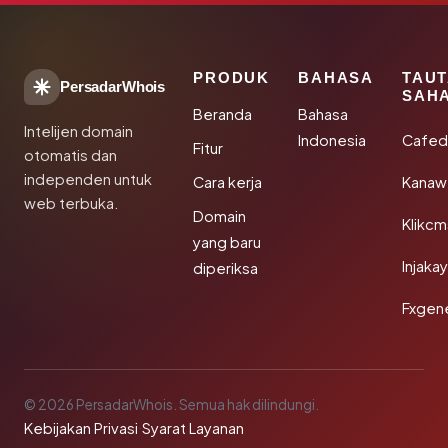
PRODUK
BAHASA
TAU
PersadarWhois
SAH
Beranda
Bahasa
Intelijen domain
Indonesia
Cafed
Fitur
otomatis dan
independen untuk
Cara kerja
Kanaw
web terbuka.
Domain
Klikc
yang baru
Injaka
diperiksa
Fxgen
© 2026 PersadarWhois. Semua hak dilindungi.
Kebijakan Privasi
·
Syarat Layanan