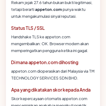
Rekam jejak 27.6 tahun bukan bukti legitimasi,
tetapi berarti
appeton.com
punya waktu
untuk mengakumulasi sinyal reputasi.
Status TLS / SSL
Handshake TLS ke appeton.com
mengembalikan: OK. Browser modern akan
memperingatkan pengguna ketika ini gagal.
Di mana appeton.com dihosting
appeton.com dioperasikan dari Malaysia via TM
TECHNOLOGY SERVICES SDN BHD.
Apa yang dikatakan skor kepada Anda
Skor kepercayaan otomatis appeton.com
mencerminkan apakah ia mengikuti praktik