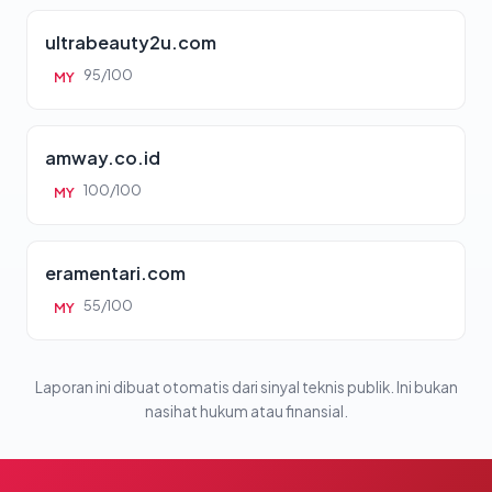
ultrabeauty2u.com
95/100
MY
amway.co.id
100/100
MY
eramentari.com
55/100
MY
Laporan ini dibuat otomatis dari sinyal teknis publik. Ini bukan
nasihat hukum atau finansial.