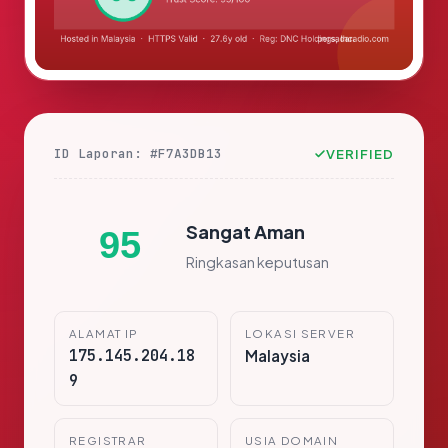
ID Laporan: #F7A3DB13
VERIFIED
Sangat Aman
95
Ringkasan keputusan
ALAMAT IP
LOKASI SERVER
175.145.204.18
Malaysia
9
REGISTRAR
USIA DOMAIN