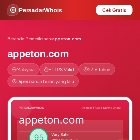
PersadarWhois
Cek Gratis
Beranda
›
Pemeriksaan
›
appeton.com
appeton.com
Malaysia
HTTPS Valid
27.6 tahun
Diperbarui
3 bulan yang lalu