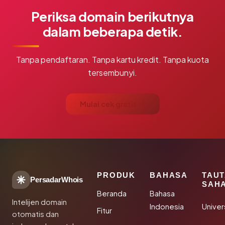
Periksa domain berikutnya
dalam beberapa detik.
Tanpa pendaftaran. Tanpa kartu kredit. Tanpa kuota
tersembunyi.
Mulai cek gratis →
PRODUK
BAHASA
TAU
PersadarWhois
SAH
Beranda
Bahasa
Intelijen domain
Indonesia
Unive
Fitur
otomatis dan