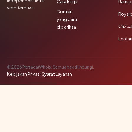
independen untuk
Cara kerja
Rama
web terbuka.
Domain
Royal
yang baru
Chzca
diperiksa
Lestar
© 2026 PersadarWhois. Semua hak dilindungi.
Kebijakan Privasi
·
Syarat Layanan