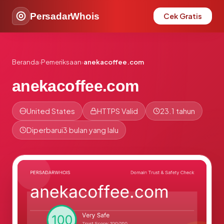
PersadarWhois
Cek Gratis
Beranda
›
Pemeriksaan
›
anekacoffee.com
anekacoffee.com
United States
HTTPS Valid
23.1 tahun
Diperbarui
3 bulan yang lalu