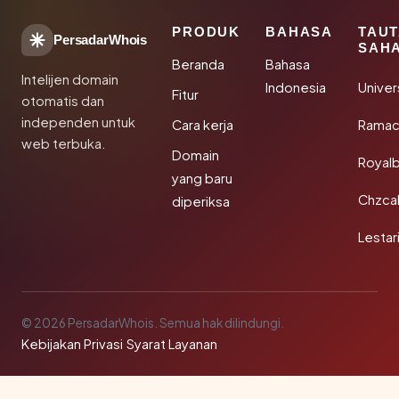
PRODUK
BAHASA
TAU
PersadarWhois
SAH
Beranda
Bahasa
Intelijen domain
Indonesia
Unive
Fitur
otomatis dan
independen untuk
Cara kerja
Rama
web terbuka.
Domain
Royal
yang baru
Chzca
diperiksa
Lestar
© 2026 PersadarWhois. Semua hak dilindungi.
Kebijakan Privasi
·
Syarat Layanan