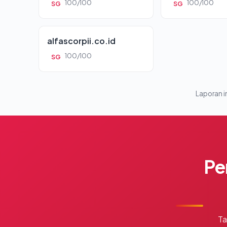
100/100
100/100
SG
SG
alfascorpii.co.id
100/100
SG
Laporan in
Pe
Ta