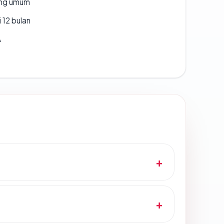
rang umum
 12 bulan
A