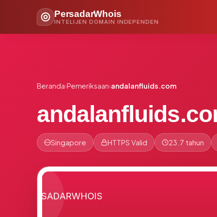
PersadarWhois
INTELIJEN DOMAIN INDEPENDEN
Beranda
›
Pemeriksaan
›
andalanfluids.com
andalanfluids.c
Singapore
HTTPS Valid
23.7 tahun