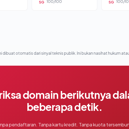
100/100
100/1
SG
SG
i dibuat otomatis dari sinyal teknis publik. Ini bukan nasihat hukum atau
riksa domain berikutnya da
beberapa detik.
npa pendaftaran. Tanpa kartu kredit. Tanpa kuota tersembun