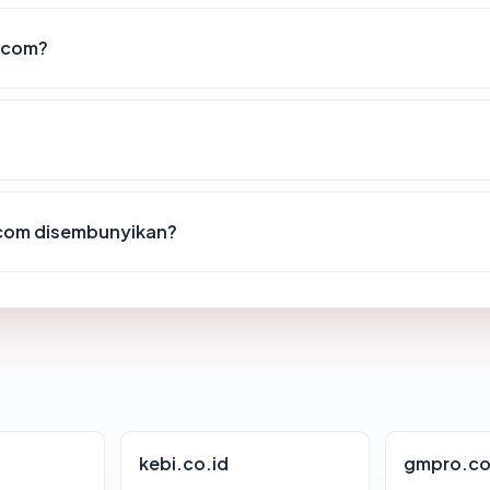
.com?
.com disembunyikan?
kebi.co.id
gmpro.co