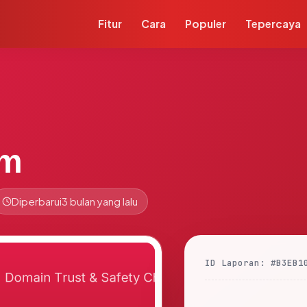
Fitur
Cara
Populer
Tepercaya
om
Diperbarui
3 bulan yang lalu
ID Laporan: #B3EB1