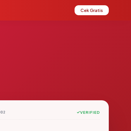
Cek Gratis
0D2
VERIFIED