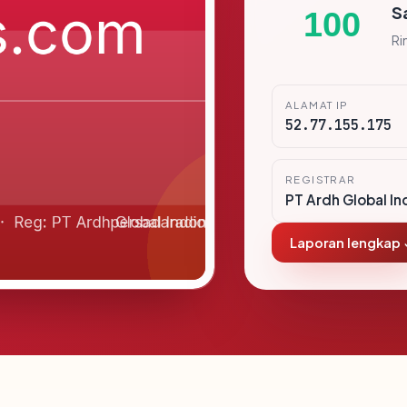
S
100
Ri
ALAMAT IP
52.77.155.175
REGISTRAR
PT Ardh Global In
Laporan lengkap 