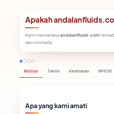
Apakah andalanfluids.c
Kami memeriksa
andalanfluids.com
terhad
dan otomatis.
Ikhtisar
Teknis
Keamanan
WHOIS
Apa yang kami amati