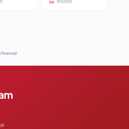
00
100/100
SG
 finansial.
lam
yi.