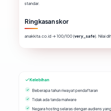
standar.
Ringkasan skor
anakkita.co.id → 100/100 (
very_safe
). Nilai 
Kelebihan
Beberapa tahun riwayat pendaftaran
Tidak ada tanda malware
Negara hosting selaras dengan audiens yan