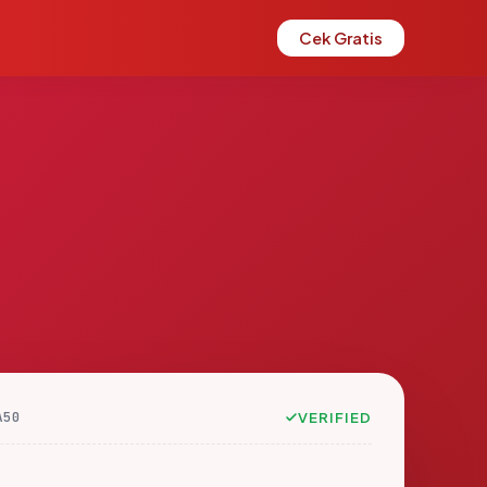
Cek Gratis
A50
VERIFIED