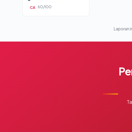
60/100
CA
Laporan in
Pe
Ta