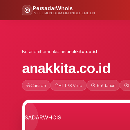
PersadarWhois
INTELIJEN DOMAIN INDEPENDEN
Beranda
›
Pemeriksaan
›
anakkita.co.id
anakkita.co.id
Canada
HTTPS Valid
15.6 tahun