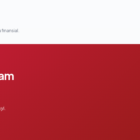
 finansial.
lam
yi.