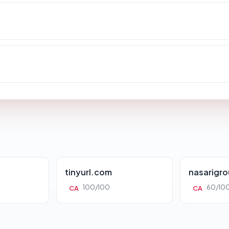
tinyurl.com
nasarigr
100/100
60/10
CA
CA