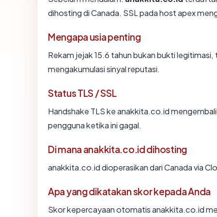
dihosting di Canada. SSL pada host apex men
Mengapa usia penting
Rekam jejak 15.6 tahun bukan bukti legitimasi, 
mengakumulasi sinyal reputasi.
Status TLS / SSL
Handshake TLS ke anakkita.co.id mengembal
pengguna ketika ini gagal.
Di mana anakkita.co.id dihosting
anakkita.co.id dioperasikan dari Canada via Clo
Apa yang dikatakan skor kepada Anda
Skor kepercayaan otomatis anakkita.co.id men