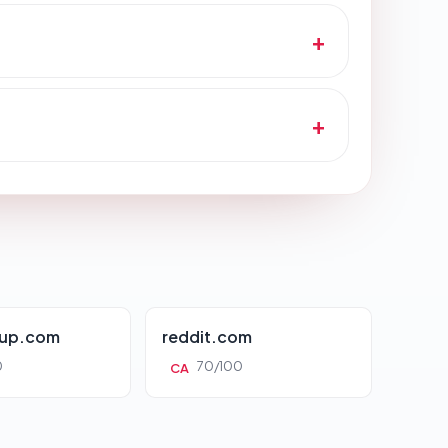
oup.com
reddit.com
0
70/100
CA