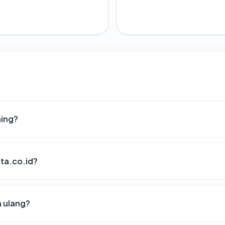
hing?
ita.co.id?
a ulang?