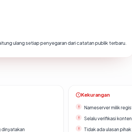
dihitung ulang setiap penyegaran dari catatan publik terbaru.
Kekurangan
Nameserver milik regi
Selalu verifikasi kont
g dinyatakan
Tidak ada ulasan piha