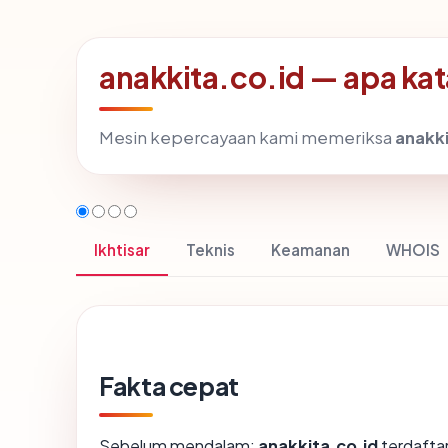
anakkita.co.id — apa kat
Mesin kepercayaan kami memeriksa
anakki
Ikhtisar
Teknis
Keamanan
WHOIS
Fakta cepat
Sebelum mendalam:
anakkita.co.id
terdaftar