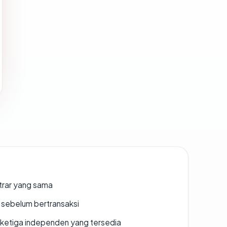
strar yang sama
en sebelum bertransaksi
k ketiga independen yang tersedia