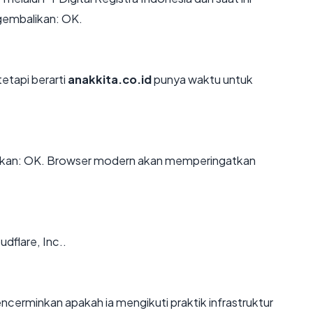
gembalikan: OK.
tetapi berarti
anakkita.co.id
punya waktu untuk
ikan: OK. Browser modern akan memperingatkan
udflare, Inc..
cerminkan apakah ia mengikuti praktik infrastruktur