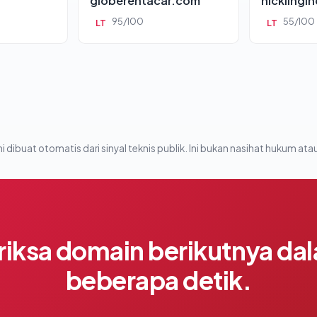
globerentacar.com
hicklingi
95/100
55/100
LT
LT
i dibuat otomatis dari sinyal teknis publik. Ini bukan nasihat hukum atau
riksa domain berikutnya da
beberapa detik.