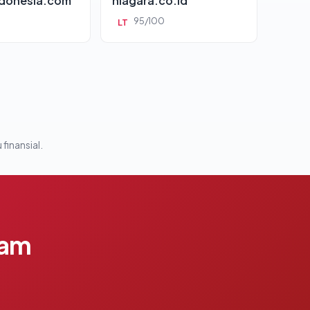
ndonesia.com
niagara.co.id
95/100
LT
 finansial.
lam