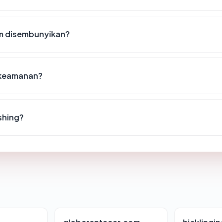
m disembunyikan?
t keamanan?
shing?