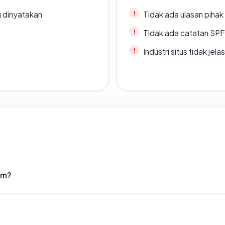
g dinyatakan
Tidak ada ulasan piha
Tidak ada catatan SP
Industri situs tidak jelas
om?