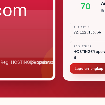
A
70
Ri
ALAMAT IP
92.112.183.36
REGISTRAR
HOSTINGER opera
B
Laporan lengkap 