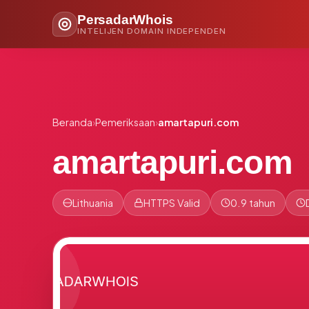
PersadarWhois
INTELIJEN DOMAIN INDEPENDEN
Beranda
›
Pemeriksaan
›
amartapuri.com
amartapuri.com
Lithuania
HTTPS Valid
0.9 tahun