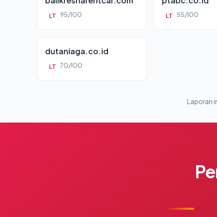
balikresnarentcar.com
ptabc.co.id
95/100
55/100
LT
LT
dutaniaga.co.id
70/100
LT
Laporan in
Pe