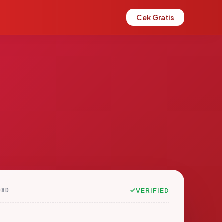
Cek Gratis
D8D
VERIFIED