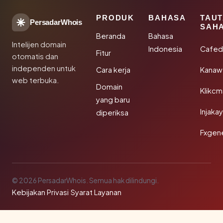
PRODUK
BAHASA
TAU
PersadarWhois
SAH
Beranda
Bahasa
Intelijen domain
Indonesia
Cafed
Fitur
otomatis dan
independen untuk
Cara kerja
Kanaw
web terbuka.
Domain
Klikc
yang baru
Injaka
diperiksa
Fxgen
© 2026 PersadarWhois. Semua hak dilindungi.
Kebijakan Privasi
·
Syarat Layanan