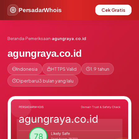
PersadarWhois
Cek Gratis
Beranda
›
Pemeriksaan
›
agungraya.co.id
agungraya.co.id
Indonesia
HTTPS Valid
1.9 tahun
Diperbarui
3 bulan yang lalu