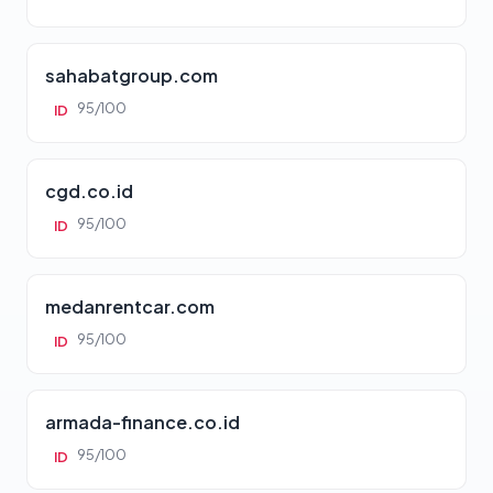
sahabatgroup.com
95/100
ID
cgd.co.id
95/100
ID
medanrentcar.com
95/100
ID
armada-finance.co.id
95/100
ID