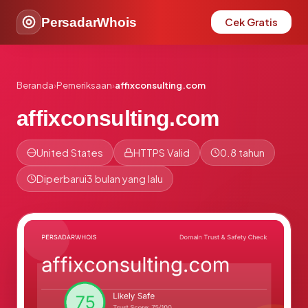
PersadarWhois
Cek Gratis
Beranda
›
Pemeriksaan
›
affixconsulting.com
affixconsulting.com
United States
HTTPS Valid
0.8 tahun
Diperbarui
3 bulan yang lalu