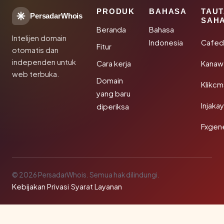
PRODUK
BAHASA
TAU
PersadarWhois
SAH
Beranda
Bahasa
Intelijen domain
Indonesia
Cafed
Fitur
otomatis dan
independen untuk
Cara kerja
Kanaw
web terbuka.
Domain
Klikc
yang baru
Injaka
diperiksa
Fxgen
© 2026 PersadarWhois. Semua hak dilindungi.
Kebijakan Privasi
·
Syarat Layanan