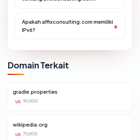
Apakah affixconsulting.com memiliki
IPv6?
Domain Terkait
gradle.properties
90/100
US
wikipedia.org
70/100
US